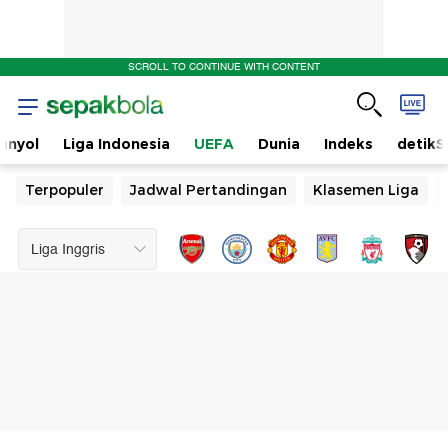
SCROLL TO CONTINUE WITH CONTENT
anyol
Liga Indonesia
UEFA
Dunia
Indeks
detikS
Terpopuler
Jadwal Pertandingan
Klasemen Liga