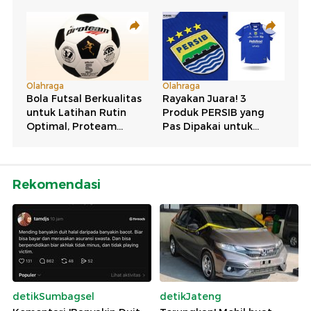
Rekomendasi
detikSumbagsel
detikJateng