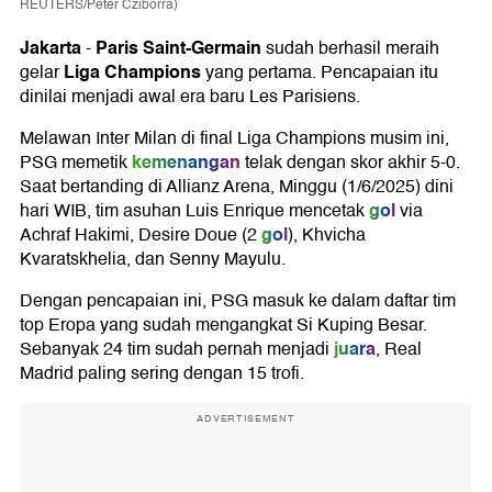
REUTERS/Peter Cziborra)
Jakarta
Paris Saint-Germain
-
sudah berhasil meraih
Liga Champions
gelar
yang pertama. Pencapaian itu
dinilai menjadi awal era baru Les Parisiens.
Melawan Inter Milan di final Liga Champions musim ini,
kemenangan
PSG memetik
telak dengan skor akhir 5-0.
Saat bertanding di Allianz Arena, Minggu (1/6/2025) dini
gol
hari WIB, tim asuhan Luis Enrique mencetak
via
gol
Achraf Hakimi, Desire Doue (2
), Khvicha
Kvaratskhelia, dan Senny Mayulu.
Dengan pencapaian ini, PSG masuk ke dalam daftar tim
top Eropa yang sudah mengangkat Si Kuping Besar.
juara
Sebanyak 24 tim sudah pernah menjadi
, Real
Madrid paling sering dengan 15 trofi.
ADVERTISEMENT