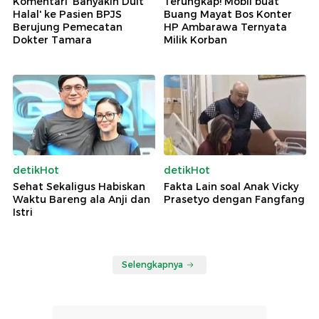
Komentari 'Banyakin Duit
Terungkap! Mobil buat
Halal' ke Pasien BPJS
Buang Mayat Bos Konter
Berujung Pemecatan
HP Ambarawa Ternyata
Dokter Tamara
Milik Korban
detikHot
detikHot
Sehat Sekaligus Habiskan
Fakta Lain soal Anak Vicky
Waktu Bareng ala Anji dan
Prasetyo dengan Fangfang
Istri
Selengkapnya