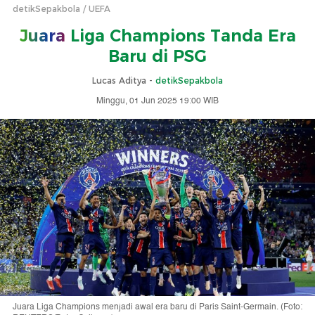
detikSepakbola
UEFA
Juara
Liga Champions Tanda Era
Baru di PSG
Lucas Aditya -
detikSepakbola
Minggu, 01 Jun 2025 19:00 WIB
Juara Liga Champions menjadi awal era baru di Paris Saint-Germain. (Foto: