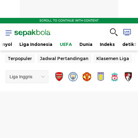
SCROLL TO CONTINUE WITH CONTENT
anyol
Liga Indonesia
UEFA
Dunia
Indeks
detikS
Terpopuler
Jadwal Pertandingan
Klasemen Liga