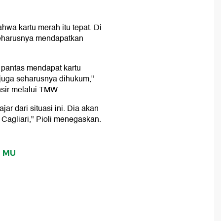
ahwa kartu merah itu tepat. Di
 seharusnya mendapatkan
 pantas mendapat kartu
 juga seharusnya dihukum,"
nsir melalui TMW.
ar dari situasi ini. Dia akan
 Cagliari," Pioli menegaskan.
n MU