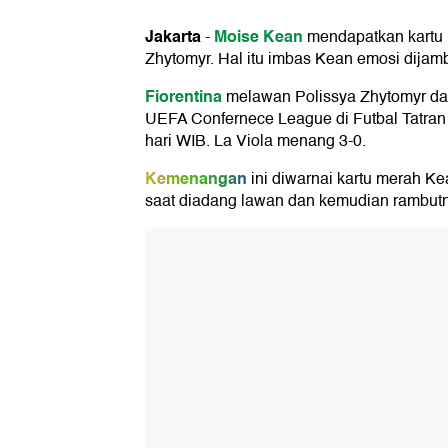
Jakarta
Moise Kean
-
mendapatkan kartu
Zhytomyr. Hal itu imbas Kean emosi dijam
Fiorentina
melawan Polissya Zhytomyr dal
UEFA Confernece League di Futbal Tatran 
hari WIB. La Viola menang 3-0.
Kemenangan
ini diwarnai kartu merah Ke
saat diadang lawan dan kemudian rambutny