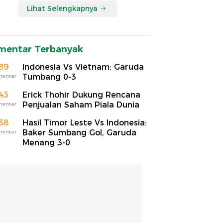
Lihat Selengkapnya
mentar Terbanyak
89
Indonesia Vs Vietnam: Garuda
Tumbang 0-3
mentar
43
Erick Thohir Dukung Rencana
Penjualan Saham Piala Dunia
mentar
38
Hasil Timor Leste Vs Indonesia:
Baker Sumbang Gol, Garuda
mentar
Menang 3-0