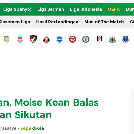
Liga Spanyol
Liga Jerman
Liga Indonesia
UEFA
Dun
Klasemen Liga
Hasil Pertandingan
Man of The Match
G
n, Moise Kean Balas
an Sikutan
rasatya -
Sepakbola