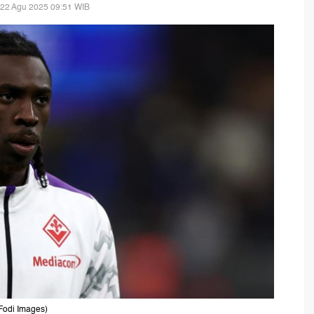
 22 Agu 2025 09:51 WIB
Fodi Images)