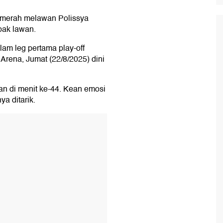
 merah melawan Polissya
bak lawan.
am leg pertama play-off
Arena, Jumat (22/8/2025) dini
an di menit ke-44. Kean emosi
a ditarik.