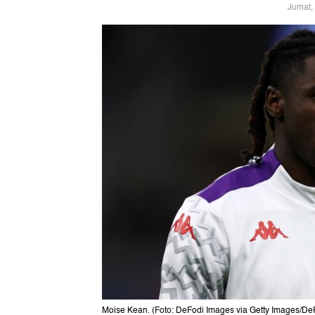
Jumat,
Moise Kean. (Foto: DeFodi Images via Getty Images/De