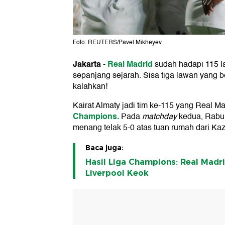
Foto: REUTERS/Pavel Mikheyev
Jakarta
Real Madrid
-
sudah hadapi 115 
sepanjang sejarah. Sisa tiga lawan yang 
kalahkan!
Kairat Almaty jadi tim ke-115 yang Real M
Champions.
Pada
matchday
kedua, Rabu 
menang telak 5-0 atas tuan rumah dari Kaz
Baca juga:
Hasil Liga Champions: Real Madr
Liverpool Keok