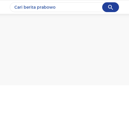
Cancel
Yang sedang ramai dicari
#1
data live draw sgp
#2
k-talk
#3
kebakaran
#4
prabowo
#5
gempa hari ini
Promoted
Terakhir yang dicari
Loading...