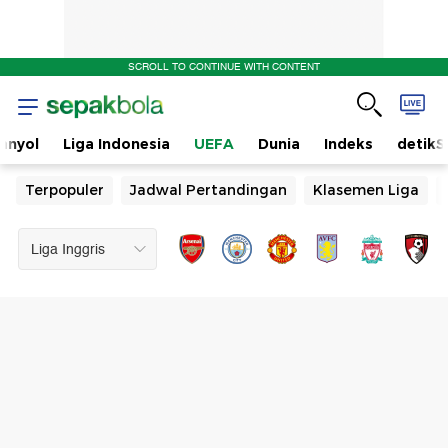
SCROLL TO CONTINUE WITH CONTENT
anyol
Liga Indonesia
UEFA
Dunia
Indeks
detikS
Terpopuler
Jadwal Pertandingan
Klasemen Liga