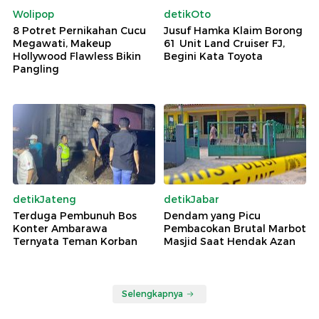
Wolipop
detikOto
8 Potret Pernikahan Cucu
Jusuf Hamka Klaim Borong
Megawati, Makeup
61 Unit Land Cruiser FJ,
Hollywood Flawless Bikin
Begini Kata Toyota
Pangling
detikJateng
detikJabar
Terduga Pembunuh Bos
Dendam yang Picu
Konter Ambarawa
Pembacokan Brutal Marbot
Ternyata Teman Korban
Masjid Saat Hendak Azan
Selengkapnya