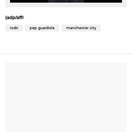
(adp/aff)
rodri
pep guardiola
manchester city