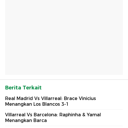
Berita Terkait
Real Madrid Vs Villarreal: Brace Vinicius
Menangkan Los Blancos 3-1
Villarreal Vs Barcelona: Raphinha & Yamal
Menangkan Barca