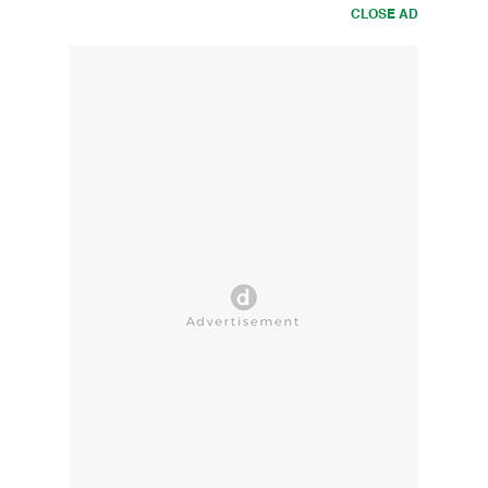
CLOSE AD