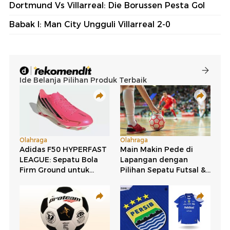
Dortmund Vs Villarreal: Die Borussen Pesta Gol
Babak I: Man City Ungguli Villarreal 2-0