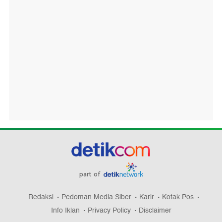
part of
Redaksi
Pedoman Media Siber
Karir
Kotak Pos
Info Iklan
Privacy Policy
Disclaimer