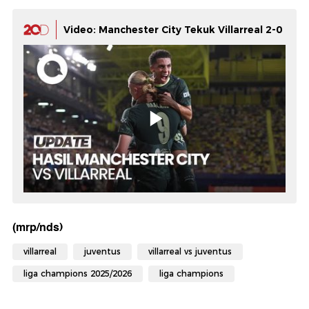
Video: Manchester City Tekuk Villarreal 2-0
(mrp/nds)
villarreal
juventus
villarreal vs juventus
liga champions 2025/2026
liga champions