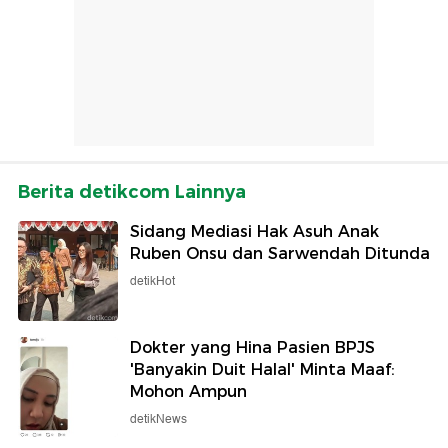
Berita detikcom Lainnya
Sidang Mediasi Hak Asuh Anak
Ruben Onsu dan Sarwendah Ditunda
detikHot
Dokter yang Hina Pasien BPJS
'Banyakin Duit Halal' Minta Maaf:
Mohon Ampun
detikNews