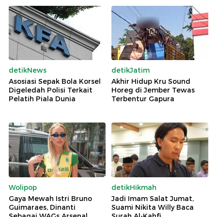
detikNews
detikJatim
Asosiasi Sepak Bola Korsel
Akhir Hidup Kru Sound
Digeledah Polisi Terkait
Horeg di Jember Tewas
Pelatih Piala Dunia
Terbentur Gapura
Wolipop
detikHikmah
Gaya Mewah Istri Bruno
Jadi Imam Salat Jumat,
Guimaraes, Dinanti
Suami Nikita Willy Baca
Sebagai WAGs Arsenal
Surah Al-Kahfi