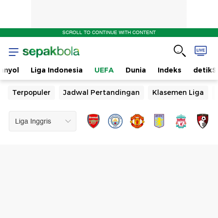
SCROLL TO CONTINUE WITH CONTENT
anyol
Liga Indonesia
UEFA
Dunia
Indeks
detikS
Terpopuler
Jadwal Pertandingan
Klasemen Liga