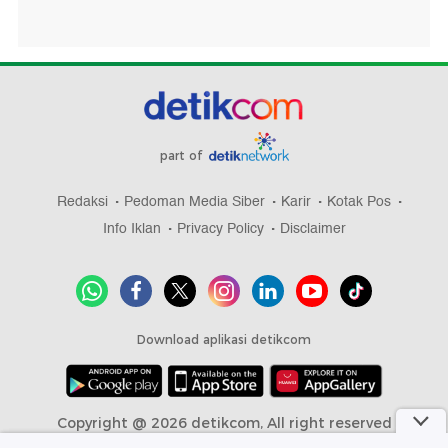
part of
Redaksi
Pedoman Media Siber
Karir
Kotak Pos
Info Iklan
Privacy Policy
Disclaimer
Download aplikasi detikcom
Copyright @ 2026 detikcom, All right reserved