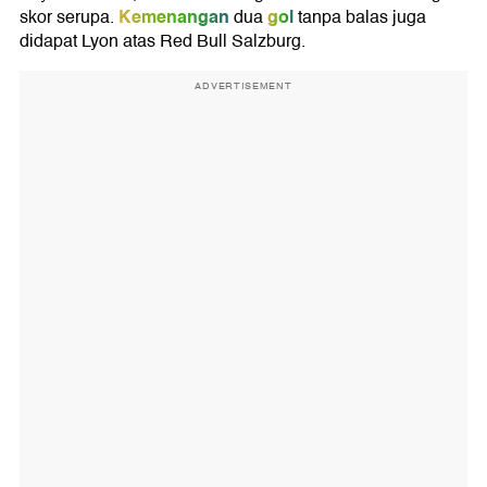
Kemenangan
gol
skor serupa.
dua
tanpa balas juga
didapat Lyon atas Red Bull Salzburg.
ADVERTISEMENT