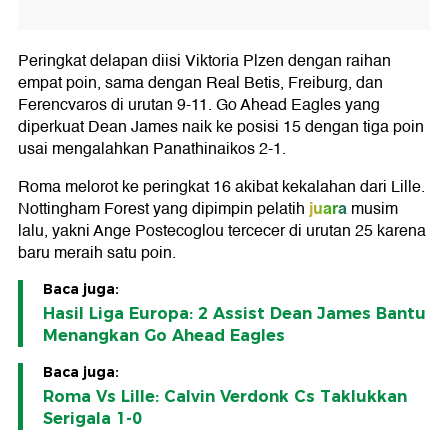
Peringkat delapan diisi Viktoria Plzen dengan raihan
empat poin, sama dengan Real Betis, Freiburg, dan
Ferencvaros di urutan 9-11. Go Ahead Eagles yang
diperkuat Dean James naik ke posisi 15 dengan tiga poin
usai mengalahkan Panathinaikos 2-1.
Roma melorot ke peringkat 16 akibat kekalahan dari Lille.
juara
Nottingham Forest yang dipimpin pelatih
musim
lalu, yakni Ange Postecoglou tercecer di urutan 25 karena
baru meraih satu poin.
Baca juga:
Hasil Liga Europa: 2 Assist Dean James Bantu
Menangkan Go Ahead Eagles
Baca juga:
Roma Vs Lille: Calvin Verdonk Cs Taklukkan
Serigala 1-0