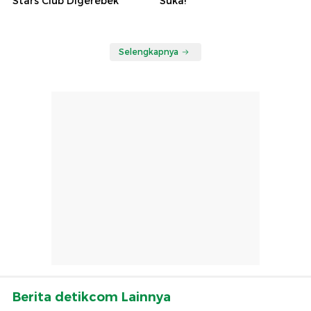
Stars Club Digerebek
Suka!
Selengkapnya
Berita detikcom Lainnya