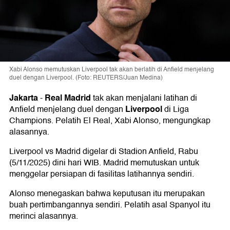
Xabi Alonso memutuskan Liverpool tak akan berlatih di Anfield menjelang
duel dengan Liverpool. (Foto: REUTERS/Juan Medina)
Jakarta
Real Madrid
-
tak akan menjalani latihan di
Liverpool
Anfield menjelang duel dengan
di Liga
Champions. Pelatih El Real, Xabi Alonso, mengungkap
alasannya.
Liverpool vs Madrid digelar di Stadion Anfield, Rabu
(5/11/2025) dini hari WIB. Madrid memutuskan untuk
menggelar persiapan di fasilitas latihannya sendiri.
Alonso menegaskan bahwa keputusan itu merupakan
buah pertimbangannya sendiri. Pelatih asal Spanyol itu
merinci alasannya.