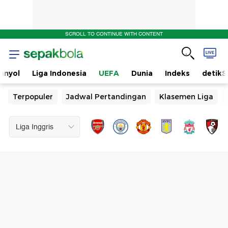
SCROLL TO CONTINUE WITH CONTENT
anyol
Liga Indonesia
UEFA
Dunia
Indeks
detikS
Terpopuler
Jadwal Pertandingan
Klasemen Liga