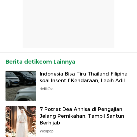
Berita detikcom Lainnya
Indonesia Bisa Tiru Thailand-Filipina
soal Insentif Kendaraan, Lebih Adil
detikOto
7 Potret Dea Annisa di Pengajian
Jelang Pernikahan, Tampil Santun
Berhijab
Wolipop