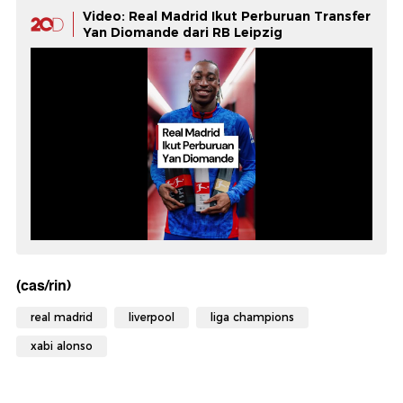
Video: Real Madrid Ikut Perburuan Transfer
Yan Diomande dari RB Leipzig
(cas/rin)
real madrid
liverpool
liga champions
xabi alonso