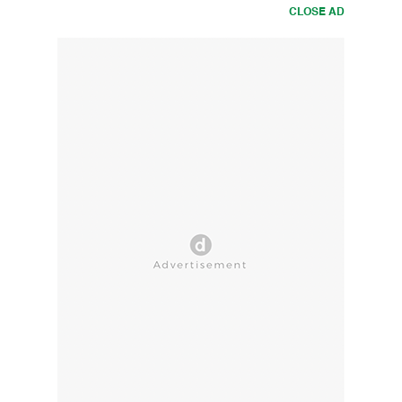
CLOSE AD