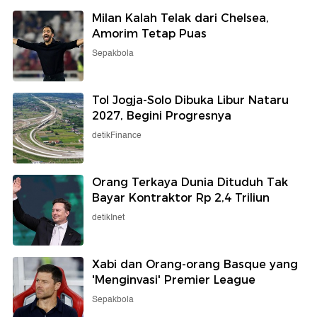
Milan Kalah Telak dari Chelsea,
Amorim Tetap Puas
Sepakbola
Tol Jogja-Solo Dibuka Libur Nataru
2027, Begini Progresnya
detikFinance
Orang Terkaya Dunia Dituduh Tak
Bayar Kontraktor Rp 2,4 Triliun
detikInet
Xabi dan Orang-orang Basque yang
'Menginvasi' Premier League
Sepakbola