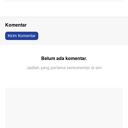
Komentar
Kirim Komentar
Belum ada komentar.
Jadilah yang pertama berkomentar di sini