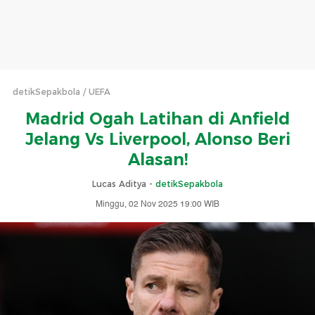
detikSepakbola
UEFA
Madrid Ogah Latihan di Anfield
Jelang Vs Liverpool, Alonso Beri
Alasan!
Lucas Aditya -
detikSepakbola
Minggu, 02 Nov 2025 19:00 WIB