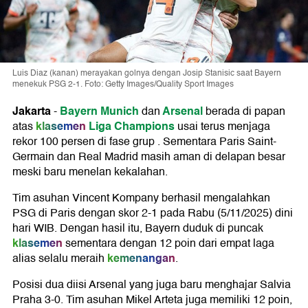
Luis Diaz (kanan) merayakan golnya dengan Josip Stanisic saat Bayern
menekuk PSG 2-1. Foto: Getty Images/Quality Sport Images
Jakarta
Bayern Munich
Arsenal
-
dan
berada di papan
klasemen
Liga Champions
atas
usai terus menjaga
rekor 100 persen di fase grup . Sementara Paris Saint-
Germain dan Real Madrid masih aman di delapan besar
meski baru menelan kekalahan.
Tim asuhan Vincent Kompany berhasil mengalahkan
PSG di Paris dengan skor 2-1 pada Rabu (5/11/2025) dini
hari WIB. Dengan hasil itu, Bayern duduk di puncak
klasemen
sementara dengan 12 poin dari empat laga
kemenangan
alias selalu meraih
.
Posisi dua diisi Arsenal yang juga baru menghajar Salvia
Praha 3-0. Tim asuhan Mikel Arteta juga memiliki 12 poin,