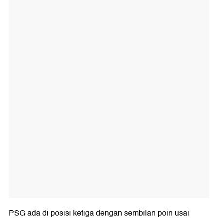
PSG ada di posisi ketiga dengan sembilan poin usai