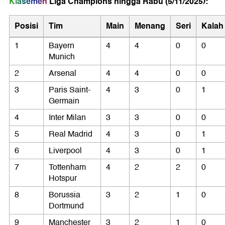
Klasemen
Liga Champions hingga Rabu (5/11/2025):
Posisi
Tim
Main
Menang
Seri
Kalah
1
Bayern
4
4
0
0
Munich
2
Arsenal
4
4
0
0
3
Paris Saint-
4
3
0
1
Germain
4
Inter Milan
3
3
0
0
5
Real Madrid
4
3
0
1
6
Liverpool
4
3
0
1
7
Tottenham
4
2
2
0
Hotspur
8
Borussia
3
2
1
0
Dortmund
9
Manchester
3
2
1
0