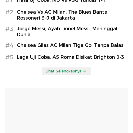
#1
Hasil Uji Coba: MU Vs PSG Tuntas 1-1
#2
Chelsea Vs AC Milan: The Blues Bantai
Rossoneri 3-0 di Jakarta
#3
Jorge Messi, Ayah Lionel Messi, Meninggal
Dunia
#4
Chelsea Gilas AC Milan Tiga Gol Tanpa Balas
#5
Laga Uji Coba: AS Roma Disikat Brighton 0-3
Lihat Selengkapnya