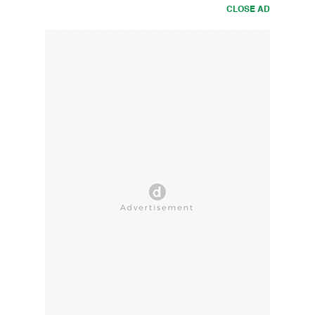
CLOSE AD