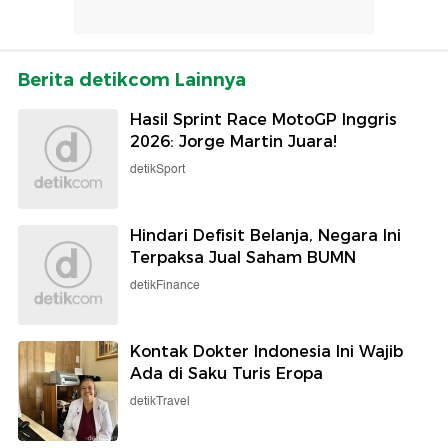
Berita detikcom Lainnya
Hasil Sprint Race MotoGP Inggris
2026: Jorge Martin Juara!
detikSport
Hindari Defisit Belanja, Negara Ini
Terpaksa Jual Saham BUMN
detikFinance
Kontak Dokter Indonesia Ini Wajib
Ada di Saku Turis Eropa
detikTravel