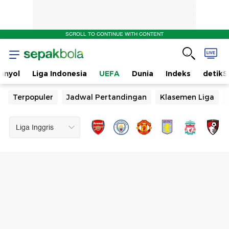
SCROLL TO CONTINUE WITH CONTENT
anyol
Liga Indonesia
UEFA
Dunia
Indeks
detikS
Terpopuler
Jadwal Pertandingan
Klasemen Liga