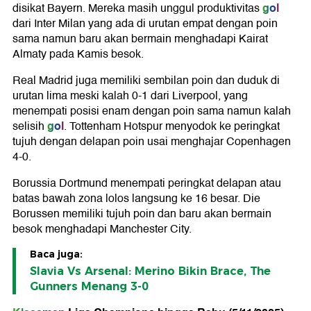
gol
disikat Bayern. Mereka masih unggul produktivitas
dari Inter Milan yang ada di urutan empat dengan poin
sama namun baru akan bermain menghadapi Kairat
Almaty pada Kamis besok.
Real Madrid juga memiliki sembilan poin dan duduk di
urutan lima meski kalah 0-1 dari Liverpool, yang
menempati posisi enam dengan poin sama namun kalah
gol
selisih
. Tottenham Hotspur menyodok ke peringkat
tujuh dengan delapan poin usai menghajar Copenhagen
4-0.
Borussia Dortmund menempati peringkat delapan atau
batas bawah zona lolos langsung ke 16 besar. Die
Borussen memiliki tujuh poin dan baru akan bermain
besok menghadapi Manchester City.
Baca juga:
Slavia Vs Arsenal: Merino Bikin Brace, The
Gunners Menang 3-0