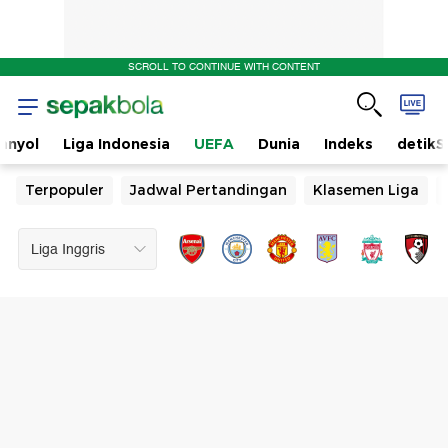
SCROLL TO CONTINUE WITH CONTENT
anyol
Liga Indonesia
UEFA
Dunia
Indeks
detikS
Terpopuler
Jadwal Pertandingan
Klasemen Liga