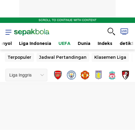
SCROLL TO CONTINUE WITH CONTENT
anyol
Liga Indonesia
UEFA
Dunia
Indeks
detikS
Terpopuler
Jadwal Pertandingan
Klasemen Liga