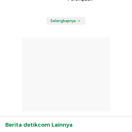
Selengkapnya
Berita detikcom Lainnya