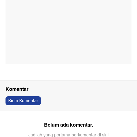
Komentar
Kirim Komentar
Belum ada komentar.
Jadilah yang pertama berkomentar di sini