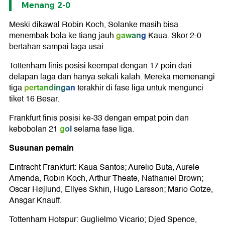
Menang 2-0
Meski dikawal Robin Koch, Solanke masih bisa
gawang
menembak bola ke tiang jauh
Kaua. Skor 2-0
bertahan sampai laga usai.
Tottenham finis posisi keempat dengan 17 poin dari
delapan laga dan hanya sekali kalah. Mereka memenangi
pertandingan
tiga
terakhir di fase liga untuk mengunci
tiket 16 Besar.
Frankfurt finis posisi ke-33 dengan empat poin dan
gol
kebobolan 21
selama fase liga.
Susunan pemain
Eintracht Frankfurt: Kaua Santos; Aurelio Buta, Aurele
Amenda, Robin Koch, Arthur Theate, Nathaniel Brown;
Oscar Højlund, Ellyes Skhiri, Hugo Larsson; Mario Gotze,
Ansgar Knauff.
Tottenham Hotspur: Guglielmo Vicario; Djed Spence,