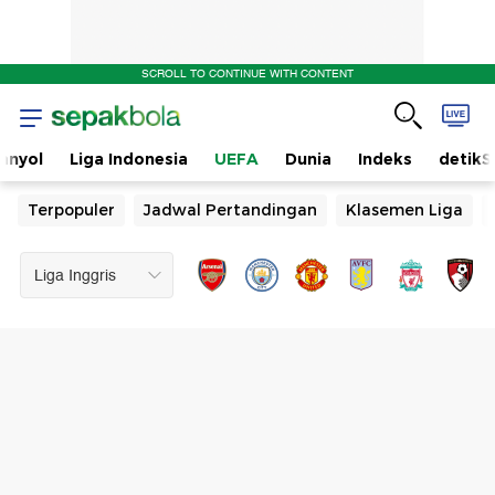
SCROLL TO CONTINUE WITH CONTENT
anyol
Liga Indonesia
UEFA
Dunia
Indeks
detikS
Terpopuler
Jadwal Pertandingan
Klasemen Liga