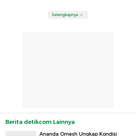
Selengkapnya
Berita detikcom Lainnya
Ananda Omesh Ungkap Kondisi