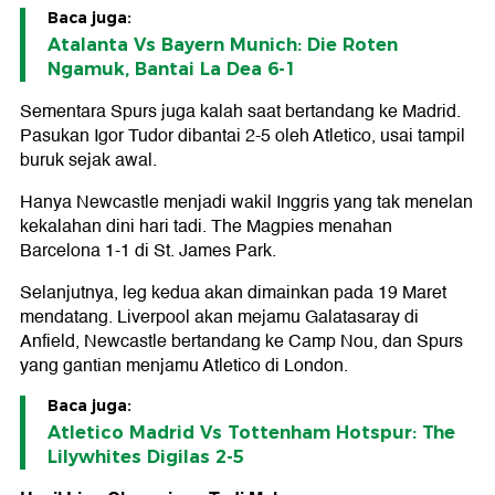
Baca juga:
Atalanta Vs Bayern Munich: Die Roten
Ngamuk, Bantai La Dea 6-1
Sementara Spurs juga kalah saat bertandang ke Madrid.
Pasukan Igor Tudor dibantai 2-5 oleh Atletico, usai tampil
buruk sejak awal.
Hanya Newcastle menjadi wakil Inggris yang tak menelan
kekalahan dini hari tadi. The Magpies menahan
Barcelona 1-1 di St. James Park.
Selanjutnya, leg kedua akan dimainkan pada 19 Maret
mendatang. Liverpool akan mejamu Galatasaray di
Anfield, Newcastle bertandang ke Camp Nou, dan Spurs
yang gantian menjamu Atletico di London.
Baca juga:
Atletico Madrid Vs Tottenham Hotspur: The
Lilywhites Digilas 2-5