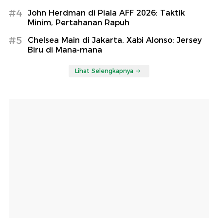
#4
John Herdman di Piala AFF 2026: Taktik
Minim, Pertahanan Rapuh
#5
Chelsea Main di Jakarta, Xabi Alonso: Jersey
Biru di Mana-mana
Lihat Selengkapnya