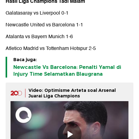
Hasil Liga Champions Tadi Malam
Galatasaray vs Liverpool 0-1
Newcastle United vs Barcelona 1-1
Atalanta vs Bayern Munich 1-6
Atletico Madrid vs Tottenham Hotspur 2-5
Baca juga:
Newcastle Vs Barcelona: Penalti Yamal di
Injury Time Selamatkan Blaugrana
Video: Optimisme Arteta soal Arsenal
Juarai Liga Champions