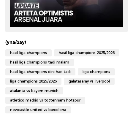
(yna/bay)
hasil liga champions
hasil liga champions 2025/2026
hasil liga champions tadi malam
hasil liga champions dini hari tadi
liga champions
liga champions 2025/2026
galatasaray vs liverpool
atalanta vs bayern munich
atletico madrid vs tottenham hotspur
newcastle united vs barcelona