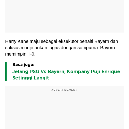
Harry Kane maju sebagai eksekutor penalti Bayern dan
sukses menjalankan tugas dengan sempurna. Bayern
memimpin 1-0.
Baca juga:
Jelang PSG Vs Bayern, Kompany Puji Enrique
Setinggi Langit
ADVERTISEMENT