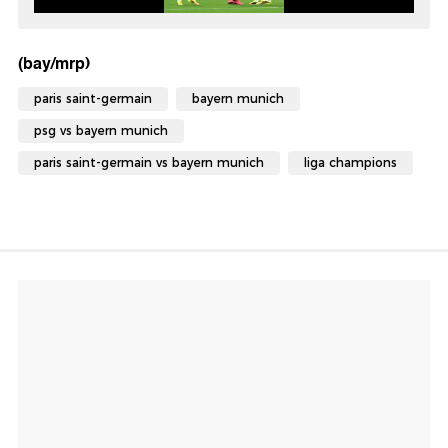
(bay/mrp)
paris saint-germain
bayern munich
psg vs bayern munich
paris saint-germain vs bayern munich
liga champions