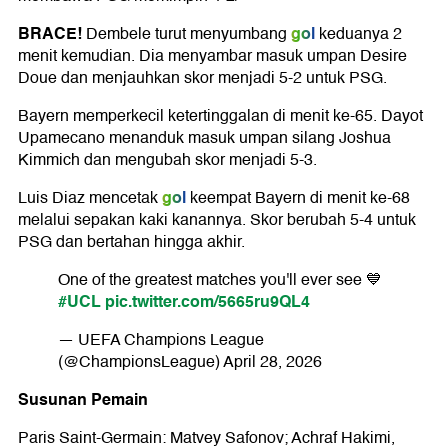
BRACE!
gol
Dembele turut menyumbang
keduanya 2
menit kemudian. Dia menyambar masuk umpan Desire
Doue dan menjauhkan skor menjadi 5-2 untuk PSG.
Bayern memperkecil ketertinggalan di menit ke-65. Dayot
Upamecano menanduk masuk umpan silang Joshua
Kimmich dan mengubah skor menjadi 5-3.
gol
Luis Diaz mencetak
keempat Bayern di menit ke-68
melalui sepakan kaki kanannya. Skor berubah 5-4 untuk
PSG dan bertahan hingga akhir.
One of the greatest matches you'll ever see 💙
#UCL
pic.twitter.com/5665ru9QL4
— UEFA Champions League
(@ChampionsLeague)
April 28, 2026
Susunan Pemain
Paris Saint-Germain: Matvey Safonov; Achraf Hakimi,