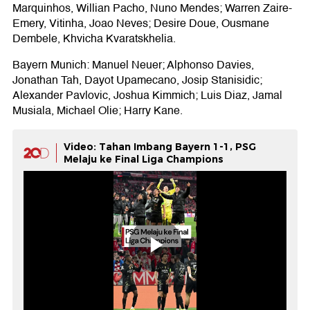
Marquinhos, Willian Pacho, Nuno Mendes; Warren Zaire-
Emery, Vitinha, Joao Neves; Desire Doue, Ousmane
Dembele, Khvicha Kvaratskhelia.
Bayern Munich: Manuel Neuer; Alphonso Davies,
Jonathan Tah, Dayot Upamecano, Josip Stanisidic;
Alexander Pavlovic, Joshua Kimmich; Luis Diaz, Jamal
Musiala, Michael Olie; Harry Kane.
Video: Tahan Imbang Bayern 1-1, PSG
Melaju ke Final Liga Champions