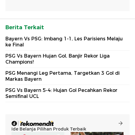
Berita Terkait
Bayern Vs PSG: Imbang 1-1, Les Parisiens Melaju
ke Final
PSG Vs Bayern Hujan Gol, Banjir Rekor Liga
Champions!
PSG Menangi Leg Pertama, Targetkan 3 Gol di
Markas Bayern
PSG Vs Bayern 5-4: Hujan Gol Pecahkan Rekor
Semifinal UCL