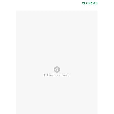
CLOSE AD