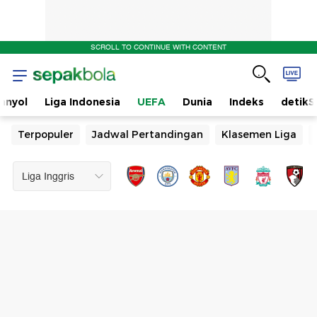
SCROLL TO CONTINUE WITH CONTENT
anyol
Liga Indonesia
UEFA
Dunia
Indeks
detikS
Terpopuler
Jadwal Pertandingan
Klasemen Liga