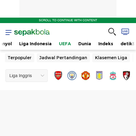
SCROLL TO CONTINUE WITH CONTENT
anyol
Liga Indonesia
UEFA
Dunia
Indeks
detikS
Terpopuler
Jadwal Pertandingan
Klasemen Liga