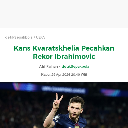
detikSepakbola
UEFA
Kans Kvaratskhelia Pecahkan
Rekor Ibrahimovic
Afif Farhan -
detikSepakbola
Rabu, 29 Apr 2026 20:40 WIB