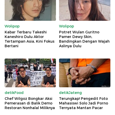
Wolipop
Wolipop
Kabar Terbaru Takeshi
Potret Wulan Guritno
Kaneshiro Dulu Aktor
Pamer Dewy Skin,
Tertampan Asia, Kini Fokus
Bandingkan Dengan Wajah
Bertani
Aslinya Dulu
detikFood
detikJateng
Chef Wilgoz Bongkar Aksi
Terungkap! Pengedit Foto
Pemerasan di Balik Demo
Mahasiswi Solo Jadi Porno
Restoran Nonhalal Miliknya
Ternyata Mantan Pacar