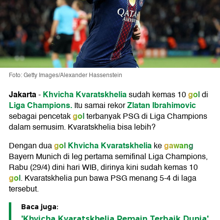
Foto: Getty Images/Alexander Hassenstein
Jakarta
Khvicha Kvaratskhelia
gol
-
sudah kemas 10
di
Liga Champions.
Zlatan Ibrahimovic
Itu samai rekor
gol
sebagai pencetak
terbanyak PSG di Liga Champions
dalam semusim. Kvaratskhelia bisa lebih?
gol
Khvicha Kvaratskhelia
gawang
Dengan dua
ke
Bayern Munich di leg pertama semifinal Liga Champions,
Rabu (29/4) dini hari WIB, dirinya kini sudah kemas 10
gol
. Kvaratskhelia pun bawa PSG menang 5-4 di laga
tersebut.
Baca juga:
'Khvicha Kvaratskhelia Pemain Terbaik Dunia'