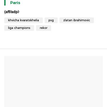
Paris
(aff/adp)
khvicha kvaratskhelia
psg
zlatan ibrahimovic
liga champions
rekor