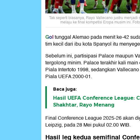
Tak seperti biasanya, Rayo Vallecano justru menjadi
melaju ke final kompetisi Eropa musim ini. Fo
Gol
tunggal Alemao pada menit ke-42 sud
tim kecil dari ibu kota Spanyol itu menyege
Sebelum ini, partisipasi Palace maupun V
tergolong minim. Palace terakhir kali mai
Piala Intertoto 1998, sedangkan Valleca
Piala UEFA 2000-01.
Baca juga:
Hasil UEFA Conference League: C
Shakhtar, Rayo Menang
Final Conference League 2025-26 akan dig
Leipzig, pada 28 Mei pukul 02.00 WIB.
Hasil leg kedua semifinal Conf