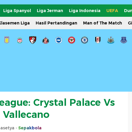
Liga Spanyol
Liga Jerman
Liga Indonesia
UEFA
Dun
Klasemen Liga
Hasil Pertandingan
Man of The Match
G
eague: Crystal Palace Vs
 Vallecano
rasetya -
Sepakbola