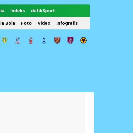
ia
Indeks
detikSport
ila Bola
Foto
Video
Infografis