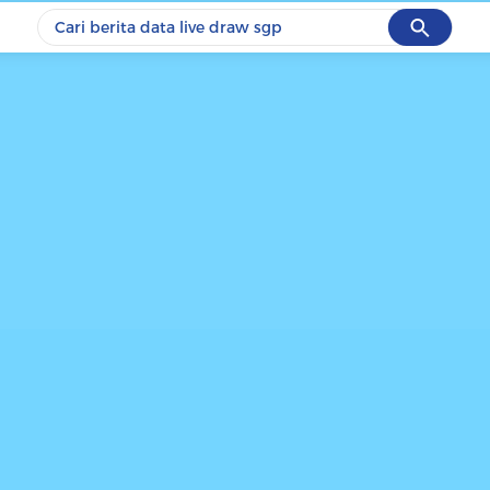
Cancel
Yang sedang ramai dicari
#1
data live draw sgp
#2
piala presiden 2026
#3
prabowo
#4
iran
#5
gempa hari ini
Promoted
Terakhir yang dicari
Loading...