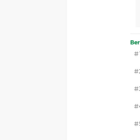
Ber
#
#
#
#
#