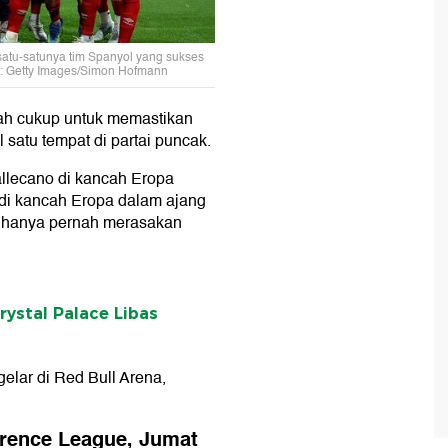
 satu-satunya tim Spanyol yang sukses
to: Getty Images/Simon Hofmann
ah cukup untuk memastikan
l satu tempat di partai puncak.
allecano di kancah Eropa
n di kancah Eropa dalam ajang
no hanya pernah merasakan
rystal Palace Libas
elar di Red Bull Arena,
erence League, Jumat