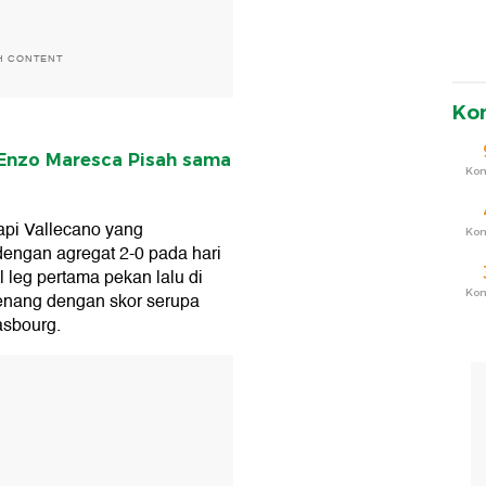
H CONTENT
Ko
Enzo Maresca Pisah sama
Ko
pi Vallecano yang
Ko
dengan agregat 2-0 pada hari
 leg pertama pekan lalu di
Ko
menang dengan skor serupa
asbourg.
T