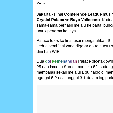
Media
Jakarta
Conference League
-
Final
musim
Crystal Palace
Rayo Vallecano
vs
. Kedu
sama-sama berhasil melaju ke partai punc
untuk pertama kalinya.
Palace lolos ke final usai mengalahkan S
kedua semifinal yang digelar di Selhurst P
dini hari WIB.
gol
kemenangan
Dua
Palace dicetak own
25 dan Ismaila Sarr di menit ke-52, seda
membalas sekali melalui Eguinaldo di men
agregat 5-2 usai unggul 3-1 dalam leg per