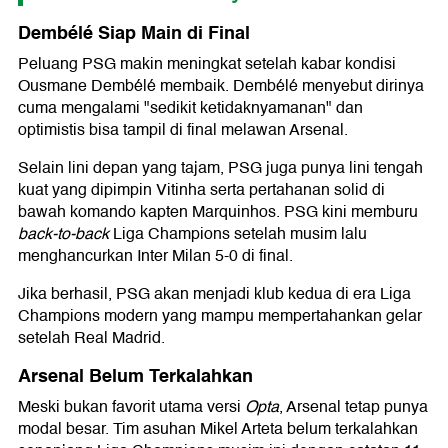
Dembélé Siap Main di Final
Peluang PSG makin meningkat setelah kabar kondisi
Ousmane Dembélé
membaik. Dembélé menyebut dirinya
cuma mengalami "sedikit ketidaknyamanan" dan
optimistis bisa tampil di final melawan Arsenal.
Selain lini depan yang tajam, PSG juga punya lini tengah
kuat yang dipimpin
Vitinha
serta pertahanan solid di
bawah komando kapten
Marquinhos
. PSG kini memburu
back-to-back
Liga Champions setelah musim lalu
menghancurkan
Inter Milan
5-0 di final.
Jika berhasil, PSG akan menjadi klub kedua di era Liga
Champions modern yang mampu mempertahankan gelar
setelah
Real Madrid.
Arsenal Belum Terkalahkan
Meski bukan favorit utama versi
Opta
, Arsenal tetap punya
modal besar. Tim asuhan
Mikel Arteta
belum terkalahkan