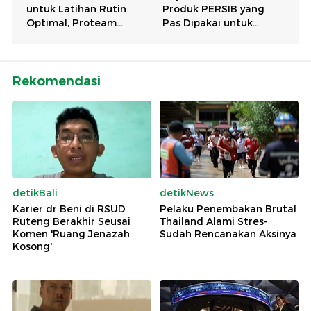
Rekomendasi
detikBali
detikNews
Karier dr Beni di RSUD
Pelaku Penembakan Brutal
Ruteng Berakhir Seusai
Thailand Alami Stres-
Komen 'Ruang Jenazah
Sudah Rencanakan Aksinya
Kosong'