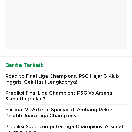
Berita Terkait
Road to Final Liga Champions: PSG Hajar 3 Klub
Inggris, Cek Hasil Lengkapnya!
Prediksi Final Liga Champions PSG Vs Arsenal:
Siapa Unggulan?
Enrique Vs Arteta! Spanyol di Ambang Rekor
Pelatih Juara Liga Champions
Prediksi Supercomputer Liga Champions: Arsenal