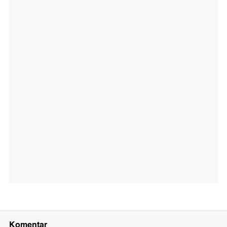
Komentar