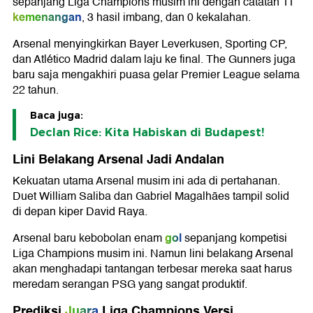
sepanjang Liga Champions musim ini dengan catatan 11
kemenangan
, 3 hasil imbang, dan 0 kekalahan.
Arsenal menyingkirkan Bayer Leverkusen, Sporting CP,
dan Atlético Madrid dalam laju ke final. The Gunners juga
baru saja mengakhiri puasa gelar
Premier League
selama
22 tahun.
Baca juga:
Declan Rice: Kita Habiskan di Budapest!
Lini Belakang Arsenal Jadi Andalan
Kekuatan utama Arsenal musim ini ada di pertahanan.
Duet
William Saliba
dan
Gabriel Magalhães
tampil solid
di depan kiper
David Raya
.
gol
Arsenal baru kebobolan enam
sepanjang kompetisi
Liga Champions musim ini. Namun lini belakang Arsenal
akan menghadapi tantangan terbesar mereka saat harus
meredam serangan PSG yang sangat produktif.
Prediksi
Juara
Liga Champions Versi