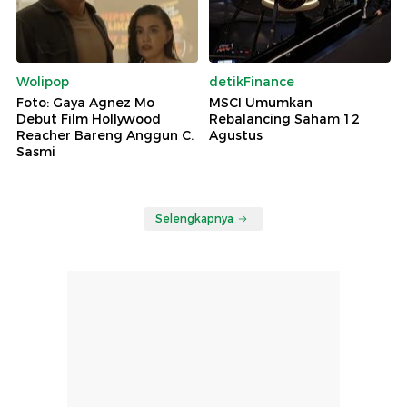
Wolipop
detikFinance
Foto: Gaya Agnez Mo
MSCI Umumkan
Debut Film Hollywood
Rebalancing Saham 12
Reacher Bareng Anggun C.
Agustus
Sasmi
Selengkapnya