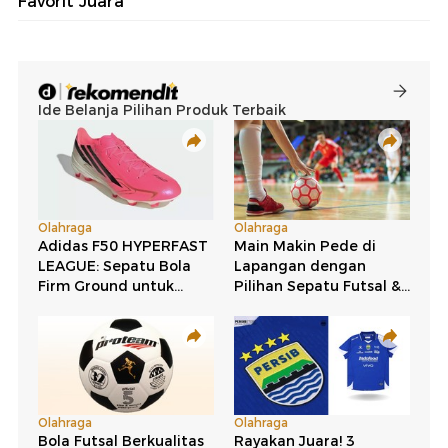
Favorit Juara