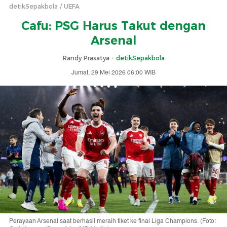
detikSepakbola
UEFA
Cafu: PSG Harus Takut dengan
Arsenal
Randy Prasatya -
detikSepakbola
Jumat, 29 Mei 2026 06:00 WIB
Perayaan Arsenal saat berhasil meraih tiket ke final Liga Champions. (Foto: