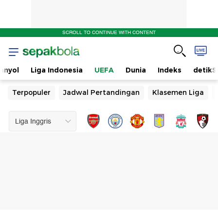
SCROLL TO CONTINUE WITH CONTENT
anyol
Liga Indonesia
UEFA
Dunia
Indeks
detikS
Terpopuler
Jadwal Pertandingan
Klasemen Liga