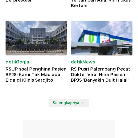
Berprestasi
Tertampan Asia, Kini Fokus
Bertani
detikJogja
detikNews
RSUP soal Penghina Pasien
RS Pusri Palembang Pecat
BPJS: Kami Tak Mau ada
Dokter Viral Hina Pasien
Elda di Klinis Sardjito
BPJS 'Banyakin Duit Halal'
Selengkapnya