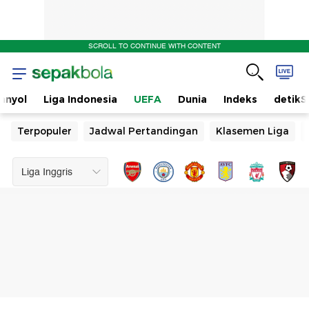
SCROLL TO CONTINUE WITH CONTENT
anyol
Liga Indonesia
UEFA
Dunia
Indeks
detikS
Terpopuler
Jadwal Pertandingan
Klasemen Liga