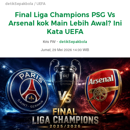
detikSepakbola
UEFA
Final Liga Champions PSG Vs
Arsenal kok Main Lebih Awal? Ini
Kata UEFA
Kris FW -
detikSepakbola
Jumat, 29 Mei 2026 14:00 WIB