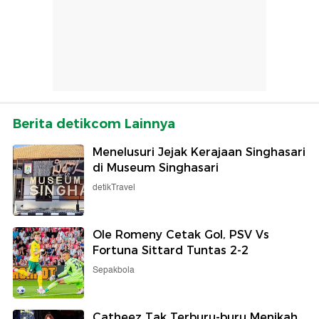
Berita detikcom Lainnya
Menelusuri Jejak Kerajaan Singhasari
di Museum Singhasari
detikTravel
Ole Romeny Cetak Gol, PSV Vs
Fortuna Sittard Tuntas 2-2
Sepakbola
Catheez Tak Terburu-buru Menikah