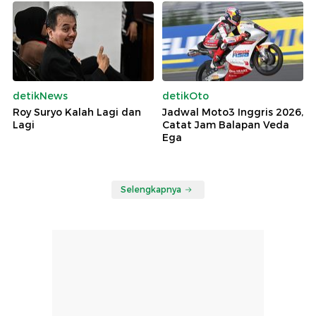
detikNews
detikOto
Roy Suryo Kalah Lagi dan
Jadwal Moto3 Inggris 2026,
Lagi
Catat Jam Balapan Veda
Ega
Selengkapnya