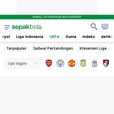
SCROLL TO CONTINUE WITH CONTENT
anyol
Liga Indonesia
UEFA
Dunia
Indeks
detikS
Terpopuler
Jadwal Pertandingan
Klasemen Liga