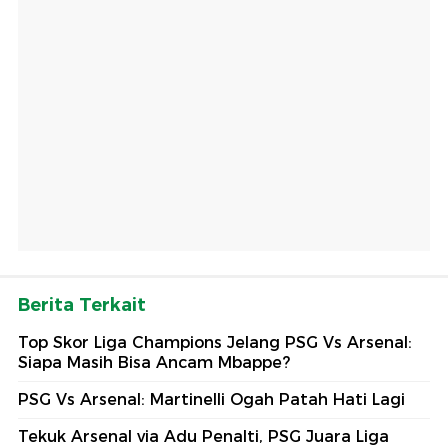
Berita Terkait
Top Skor Liga Champions Jelang PSG Vs Arsenal:
Siapa Masih Bisa Ancam Mbappe?
PSG Vs Arsenal: Martinelli Ogah Patah Hati Lagi
Tekuk Arsenal via Adu Penalti, PSG Juara Liga