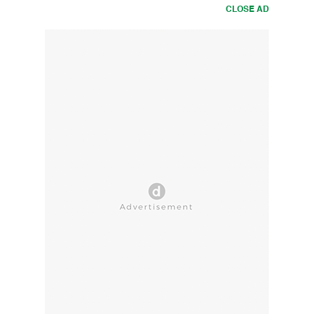
CLOSE AD