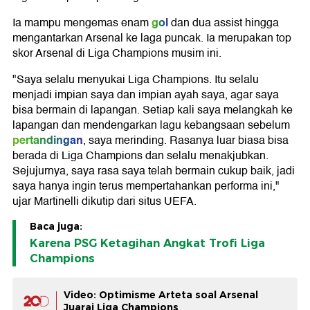
gol
Ia mampu mengemas enam
dan dua assist hingga
mengantarkan Arsenal ke laga puncak. Ia merupakan top
skor Arsenal di Liga Champions musim ini.
"Saya selalu menyukai Liga Champions. Itu selalu
menjadi impian saya dan impian ayah saya, agar saya
bisa bermain di lapangan. Setiap kali saya melangkah ke
lapangan dan mendengarkan lagu kebangsaan sebelum
pertandingan
, saya merinding. Rasanya luar biasa bisa
berada di Liga Champions dan selalu menakjubkan.
Sejujurnya, saya rasa saya telah bermain cukup baik, jadi
saya hanya ingin terus mempertahankan performa ini,"
ujar Martinelli dikutip dari situs UEFA.
Baca juga:
Karena PSG Ketagihan Angkat Trofi Liga
Champions
Video: Optimisme Arteta soal Arsenal
Juarai Liga Champions