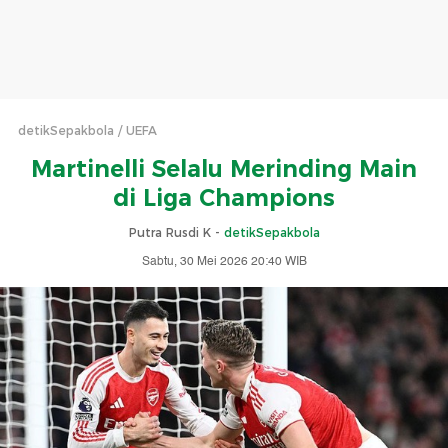
detikSepakbola
UEFA
Martinelli Selalu Merinding Main
di Liga Champions
Putra Rusdi K -
detikSepakbola
Sabtu, 30 Mei 2026 20:40 WIB