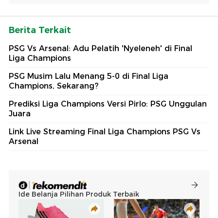
Berita Terkait
PSG Vs Arsenal: Adu Pelatih 'Nyeleneh' di Final
Liga Champions
PSG Musim Lalu Menang 5-0 di Final Liga
Champions, Sekarang?
Prediksi Liga Champions Versi Pirlo: PSG Unggulan
Juara
Link Live Streaming Final Liga Champions PSG Vs
Arsenal