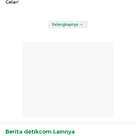
Gelar!
Selengkapnya
Berita detikcom Lainnya