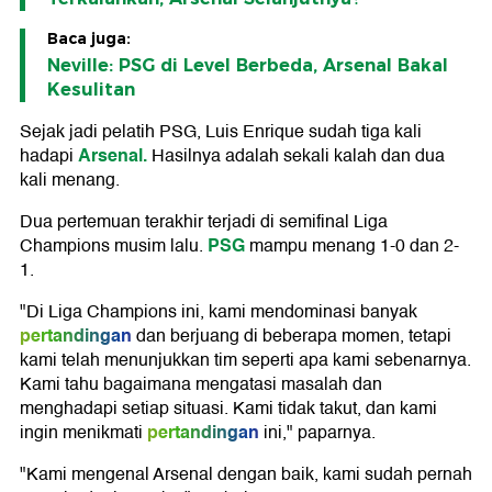
Baca juga:
Neville: PSG di Level Berbeda, Arsenal Bakal
Kesulitan
Sejak jadi pelatih PSG, Luis Enrique sudah tiga kali
Arsenal.
hadapi
Hasilnya adalah sekali kalah dan dua
kali menang.
Dua pertemuan terakhir terjadi di semifinal Liga
PSG
Champions musim lalu.
mampu menang 1-0 dan 2-
1.
"Di Liga Champions ini, kami mendominasi banyak
pertandingan
dan berjuang di beberapa momen, tetapi
kami telah menunjukkan tim seperti apa kami sebenarnya.
Kami tahu bagaimana mengatasi masalah dan
menghadapi setiap situasi. Kami tidak takut, dan kami
pertandingan
ingin menikmati
ini," paparnya.
"Kami mengenal Arsenal dengan baik, kami sudah pernah