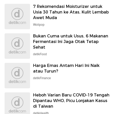
7 Rekomendasi Moisturizer untuk
Usia 30 Tahun ke Atas, Kulit Lembab
Awet Muda
Wolipop
Bukan Cuma untuk Usus, 6 Makanan
Fermentasi Ini Jaga Otak Tetap
Sehat
detikFood
Harga Emas Antam Hari Ini Naik
atau Turun?
detikFinance
Heboh Varian Baru COVID-19 Tengah
Dipantau WHO, Picu Lonjakan Kasus
di Taiwan
detikHealth