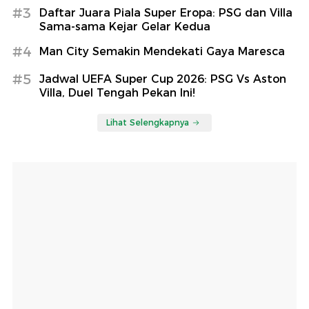
#3
Daftar Juara Piala Super Eropa: PSG dan Villa
Sama-sama Kejar Gelar Kedua
#4
Man City Semakin Mendekati Gaya Maresca
#5
Jadwal UEFA Super Cup 2026: PSG Vs Aston
Villa, Duel Tengah Pekan Ini!
Lihat Selengkapnya