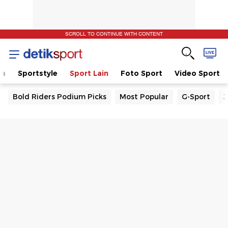
SCROLL TO CONTINUE WITH CONTENT
la
Sportstyle
Sport Lain
Foto Sport
Video Sport
Bold Riders Podium Picks
Most Popular
G-Sport
J