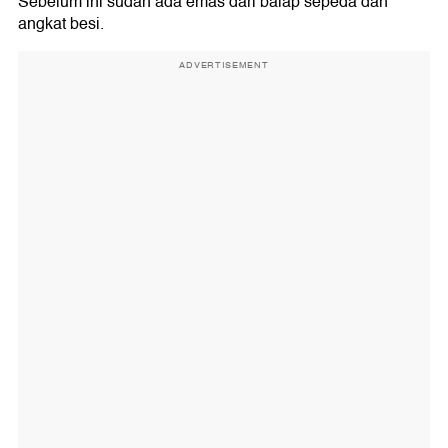
Sebelum ini sudah ada emas dari balap sepeda dan
angkat besi.
ADVERTISEMENT