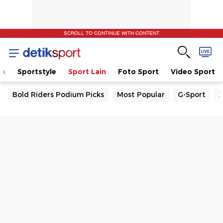
SCROLL TO CONTINUE WITH CONTENT
la
Sportstyle
Sport Lain
Foto Sport
Video Sport
Bold Riders Podium Picks
Most Popular
G-Sport
J