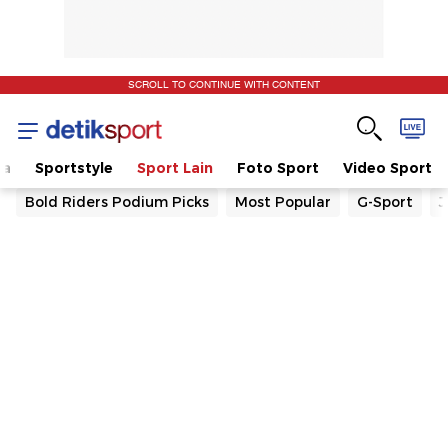
SCROLL TO CONTINUE WITH CONTENT
la
Sportstyle
Sport Lain
Foto Sport
Video Sport
Bold Riders Podium Picks
Most Popular
G-Sport
J