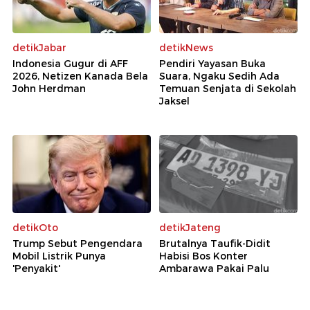
detikJabar
detikNews
Indonesia Gugur di AFF
Pendiri Yayasan Buka
2026, Netizen Kanada Bela
Suara, Ngaku Sedih Ada
John Herdman
Temuan Senjata di Sekolah
Jaksel
detikOto
detikJateng
Trump Sebut Pengendara
Brutalnya Taufik-Didit
Mobil Listrik Punya
Habisi Bos Konter
'Penyakit'
Ambarawa Pakai Palu