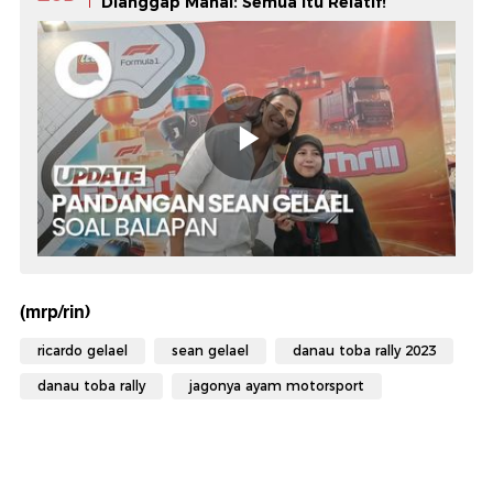
Dianggap Mahal: Semua Itu Relatif!
(mrp/rin)
ricardo gelael
sean gelael
danau toba rally 2023
danau toba rally
jagonya ayam motorsport