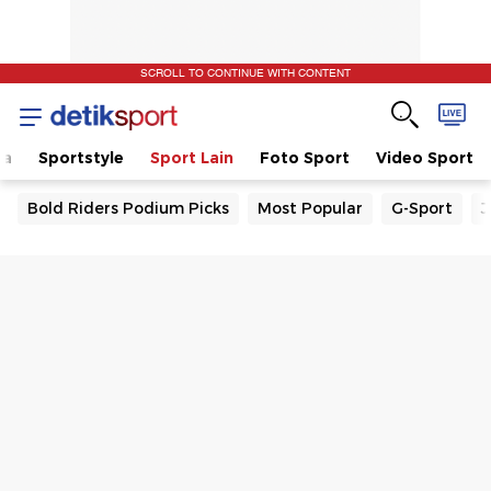
SCROLL TO CONTINUE WITH CONTENT
la
Sportstyle
Sport Lain
Foto Sport
Video Sport
Bold Riders Podium Picks
Most Popular
G-Sport
J