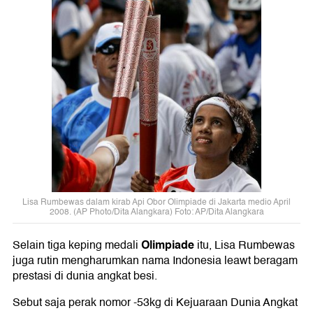
Lisa Rumbewas dalam kirab Api Obor Olimpiade di Jakarta medio April
2008. (AP Photo/Dita Alangkara) Foto: AP/Dita Alangkara
Olimpiade
Selain tiga keping medali
itu, Lisa Rumbewas
juga rutin mengharumkan nama Indonesia leawt beragam
prestasi di dunia angkat besi.
Sebut saja perak nomor -53kg di Kejuaraan Dunia Angkat