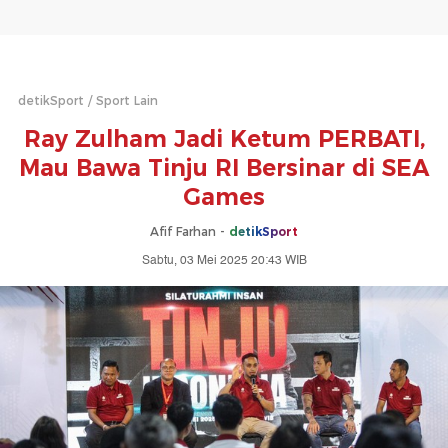
detikSport
Sport Lain
Ray Zulham Jadi Ketum PERBATI,
Mau Bawa Tinju RI Bersinar di SEA
Games
Afif Farhan -
detikSport
Sabtu, 03 Mei 2025 20:43 WIB