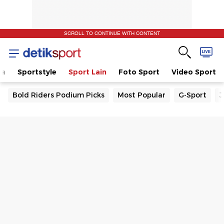
SCROLL TO CONTINUE WITH CONTENT
la
Sportstyle
Sport Lain
Foto Sport
Video Sport
Bold Riders Podium Picks
Most Popular
G-Sport
J