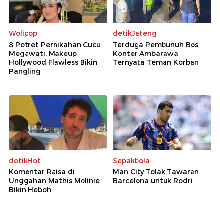
Wolipop
detikJateng
8 Potret Pernikahan Cucu
Terduga Pembunuh Bos
Megawati, Makeup
Konter Ambarawa
Hollywood Flawless Bikin
Ternyata Teman Korban
Pangling
detikHot
Sepakbola
Komentar Raisa di
Man City Tolak Tawaran
Unggahan Mathis Molinie
Barcelona untuk Rodri
Bikin Heboh