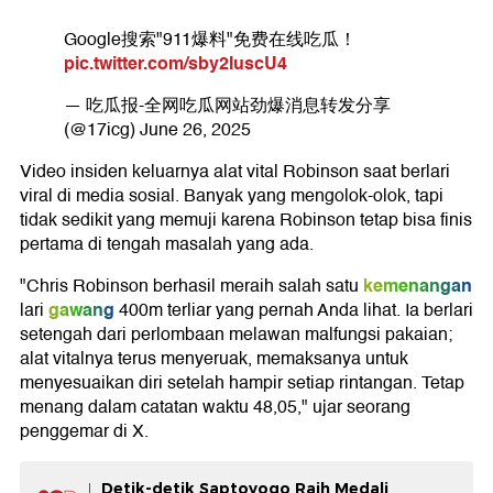
Google搜索"911爆料"免费在线吃瓜！
pic.twitter.com/sby2IuscU4
— 吃瓜报-全网吃瓜网站劲爆消息转发分享
(@17icg)
June 26, 2025
Video insiden keluarnya alat vital Robinson saat berlari
viral di media sosial. Banyak yang mengolok-olok, tapi
tidak sedikit yang memuji karena Robinson tetap bisa finis
pertama di tengah masalah yang ada.
kemenangan
"Chris Robinson berhasil meraih salah satu
gawang
lari
400m terliar yang pernah Anda lihat. Ia berlari
setengah dari perlombaan melawan malfungsi pakaian;
alat vitalnya terus menyeruak, memaksanya untuk
menyesuaikan diri setelah hampir setiap rintangan. Tetap
menang dalam catatan waktu 48,05," ujar seorang
penggemar di X.
Detik-detik Saptoyogo Raih Medali