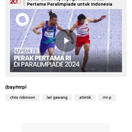
Pertama Paralimpiade untuk Indonesia
(bay/mrp)
chris robinson
lari gawang
atletik
mr p