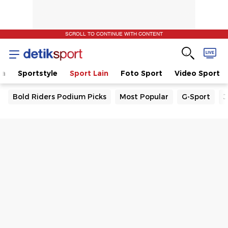
SCROLL TO CONTINUE WITH CONTENT
la
Sportstyle
Sport Lain
Foto Sport
Video Sport
Bold Riders Podium Picks
Most Popular
G-Sport
J