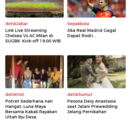
detikJabar
Sepakbola
Link Live Streaming
Jika Real Madrid Gagal
Chelsea Vs AC Milan di
Dapat Rodri...
SUGBK: Kick-off 19.00 WIB
detikHot
detikSumut
Potret Sederhana nan
Pesona Devy Anastasia
Hangat, Luna Maya
saat Jalani Prewedding
Bersama Kakak Rayakan
Jelang Pernikahan
Ultah Ibu Desa