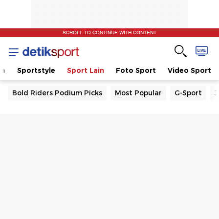
SCROLL TO CONTINUE WITH CONTENT
la
Sportstyle
Sport Lain
Foto Sport
Video Sport
Bold Riders Podium Picks
Most Popular
G-Sport
J