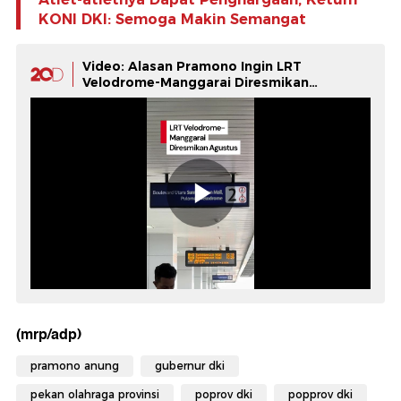
KONI DKI: Semoga Makin Semangat
Video: Alasan Pramono Ingin LRT
Velodrome-Manggarai Diresmikan
Prabowo
(mrp/adp)
pramono anung
gubernur dki
pekan olahraga provinsi
poprov dki
popprov dki