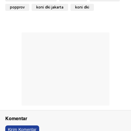
popprov
koni dki jakarta
koni dki
Komentar
Kirim Komentar