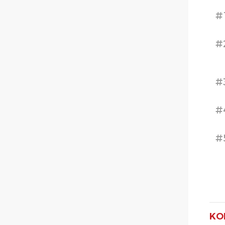
#
#
#
#
#
KO