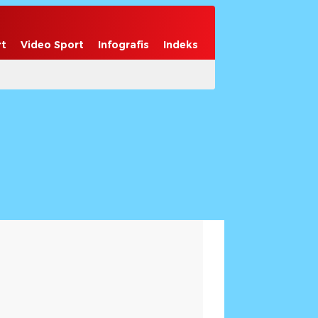
rt
Video Sport
Infografis
Indeks