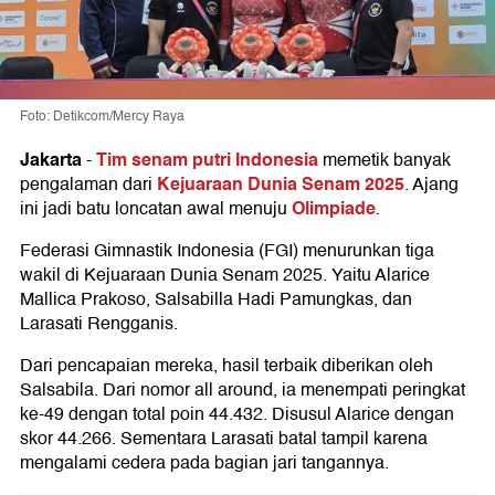
Foto: Detikcom/Mercy Raya
Jakarta
Tim senam putri Indonesia
-
memetik banyak
Kejuaraan Dunia Senam 2025
pengalaman dari
. Ajang
Olimpiade
ini jadi batu loncatan awal menuju
.
Federasi Gimnastik Indonesia (FGI) menurunkan tiga
wakil di Kejuaraan Dunia Senam 2025. Yaitu Alarice
Mallica Prakoso, Salsabilla Hadi Pamungkas, dan
Larasati Rengganis.
Dari pencapaian mereka, hasil terbaik diberikan oleh
Salsabila. Dari nomor all around, ia menempati peringkat
ke-49 dengan total poin 44.432. Disusul Alarice dengan
skor 44.266. Sementara Larasati batal tampil karena
mengalami cedera pada bagian jari tangannya.