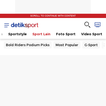
SCROLL TO CONTINUE WITH CONTENT
la
Sportstyle
Sport Lain
Foto Sport
Video Sport
Bold Riders Podium Picks
Most Popular
G-Sport
J