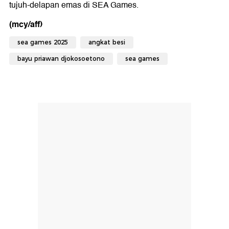
tujuh-delapan emas di SEA Games.
(mcy/aff)
sea games 2025
angkat besi
bayu priawan djokosoetono
sea games