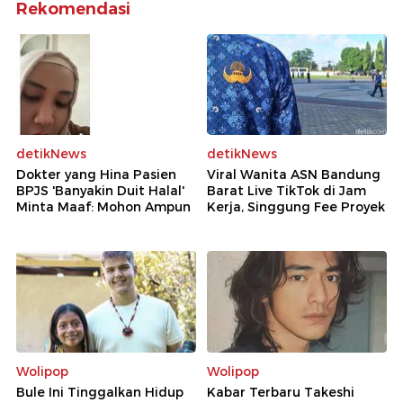
Rekomendasi
detikNews
detikNews
Dokter yang Hina Pasien
Viral Wanita ASN Bandung
BPJS 'Banyakin Duit Halal'
Barat Live TikTok di Jam
Minta Maaf: Mohon Ampun
Kerja, Singgung Fee Proyek
Wolipop
Wolipop
Bule Ini Tinggalkan Hidup
Kabar Terbaru Takeshi