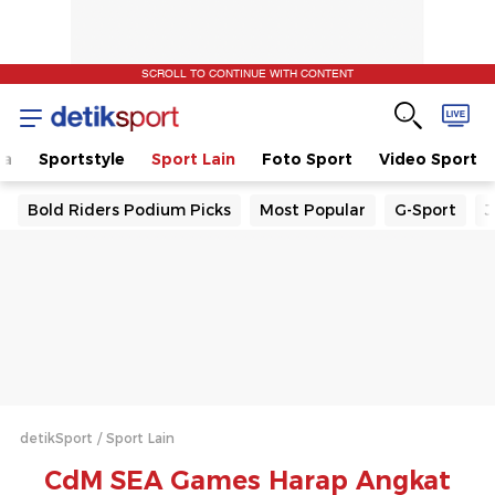
SCROLL TO CONTINUE WITH CONTENT
la
Sportstyle
Sport Lain
Foto Sport
Video Sport
Bold Riders Podium Picks
Most Popular
G-Sport
J
detikSport
Sport Lain
CdM SEA Games Harap Angkat