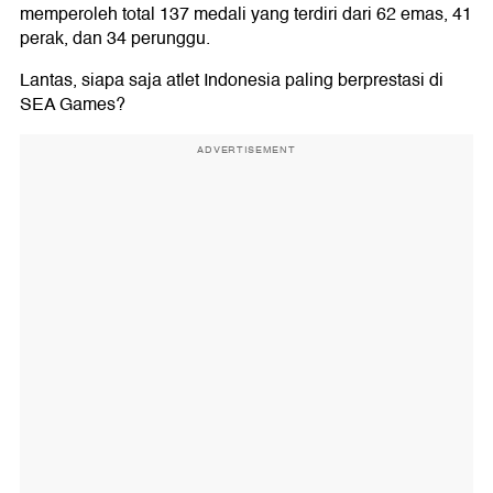
I Gede Siman Sudartawa
memperoleh total 137 medali yang terdiri dari 62 emas, 41
perak, dan 34 perunggu.
Supriyati Sutono
Lantas, siapa saja atlet Indonesia paling berprestasi di
Susy Susanti
SEA Games?
ADVERTISEMENT