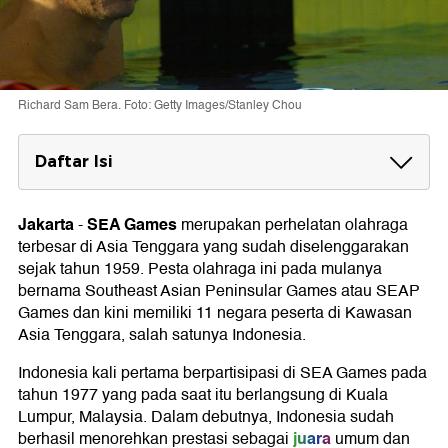
Richard Sam Bera. Foto: Getty Images/Stanley Chou
Daftar Isi
Donald Pandiangan
Jakarta
SEA Games
-
merupakan perhelatan olahraga
Richard Sam Bera
terbesar di Asia Tenggara yang sudah diselenggarakan
Wynne Prakusya
sejak tahun 1959. Pesta olahraga ini pada mulanya
bernama Southeast Asian Peninsular Games atau SEAP
Yayuk Basuki
Games dan kini memiliki 11 negara peserta di Kawasan
Asia Tenggara, salah satunya Indonesia.
Triyaningsih
Indonesia kali pertama berpartisipasi di SEA Games pada
Romana Tedjakusuma
tahun 1977 yang pada saat itu berlangsung di Kuala
Lumpur, Malaysia. Dalam debutnya, Indonesia sudah
Suzanna Anggarkusuma
juara
berhasil menorehkan prestasi sebagai
umum dan