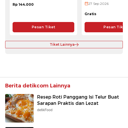
ULTRA 2026
27 Sep 2026
Rp 144.000
Gratis
Pesan Tiket
Pesan Tiket
Tiket Lainnya
Berita detikcom Lainnya
Resep Roti Panggang Isi Telur Buat
Sarapan Praktis dan Lezat
detikFood