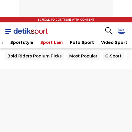
SCROLL TO CONTINUE WITH CONTENT
la
Sportstyle
Sport Lain
Foto Sport
Video Sport
Bold Riders Podium Picks
Most Popular
G-Sport
J