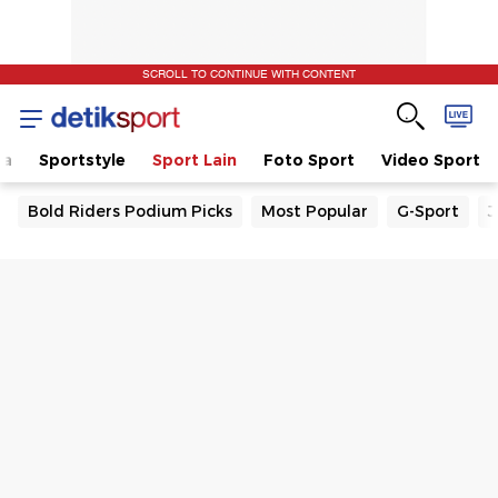
SCROLL TO CONTINUE WITH CONTENT
la
Sportstyle
Sport Lain
Foto Sport
Video Sport
Bold Riders Podium Picks
Most Popular
G-Sport
J