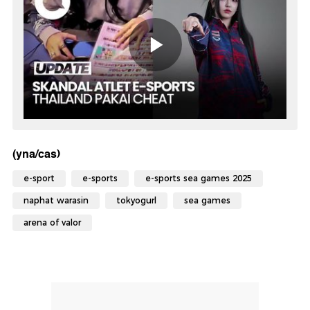
(yna/cas)
e-sport
e-sports
e-sports sea games 2025
naphat warasin
tokyogurl
sea games
arena of valor