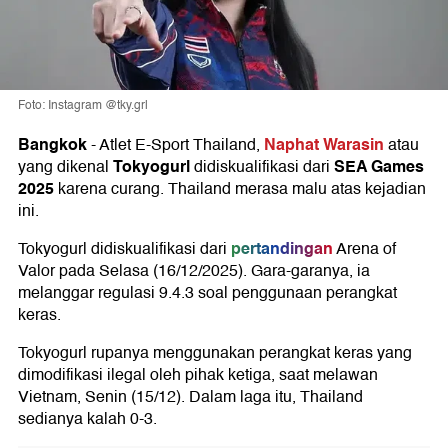
Foto: Instagram @tky.grl
Bangkok
Naphat Warasin
-
Atlet E-Sport Thailand,
atau
Tokyogurl
SEA Games
yang dikenal
didiskualifikasi dari
2025
karena curang. Thailand merasa malu atas kejadian
ini.
pertandingan
Tokyogurl didiskualifikasi dari
Arena of
Valor pada Selasa (16/12/2025). Gara-garanya, ia
melanggar regulasi 9.4.3 soal penggunaan perangkat
keras.
Tokyogurl rupanya menggunakan perangkat keras yang
dimodifikasi ilegal oleh pihak ketiga, saat melawan
Vietnam, Senin (15/12). Dalam laga itu, Thailand
sedianya kalah 0-3.