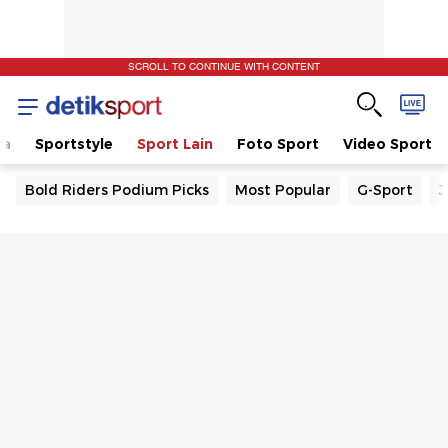
SCROLL TO CONTINUE WITH CONTENT
la
Sportstyle
Sport Lain
Foto Sport
Video Sport
Bold Riders Podium Picks
Most Popular
G-Sport
J