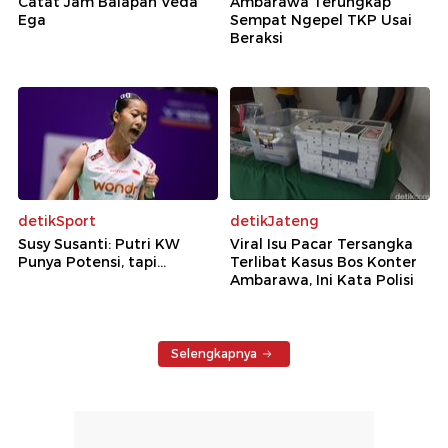
Catat Jam Balapan Veda
Ambarawa Terungkap
Ega
Sempat Ngepel TKP Usai
Beraksi
detikSport
detikJateng
Susy Susanti: Putri KW
Viral Isu Pacar Tersangka
Punya Potensi, tapi...
Terlibat Kasus Bos Konter
Ambarawa, Ini Kata Polisi
Selengkapnya