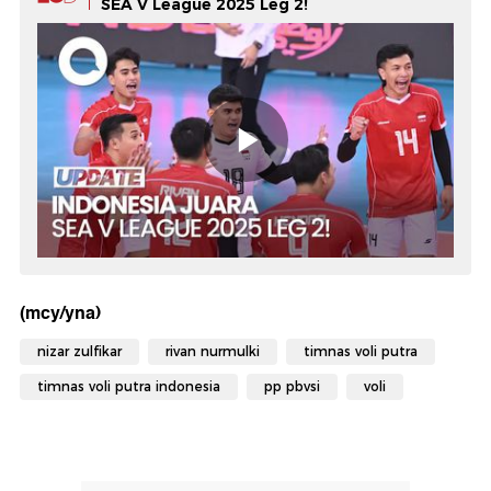
SEA V League 2025 Leg 2!
(mcy/yna)
nizar zulfikar
rivan nurmulki
timnas voli putra
timnas voli putra indonesia
pp pbvsi
voli