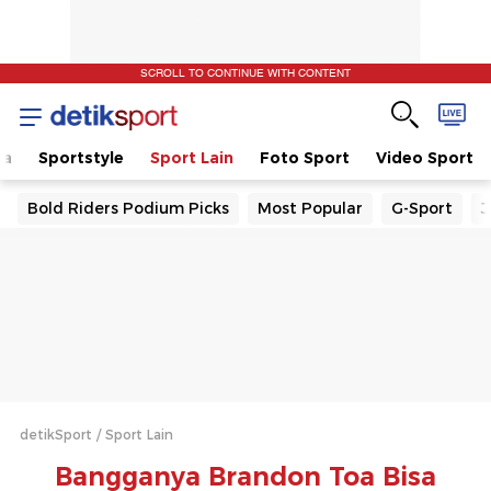
SCROLL TO CONTINUE WITH CONTENT
la
Sportstyle
Sport Lain
Foto Sport
Video Sport
Bold Riders Podium Picks
Most Popular
G-Sport
J
detikSport
Sport Lain
Bangganya Brandon Toa Bisa