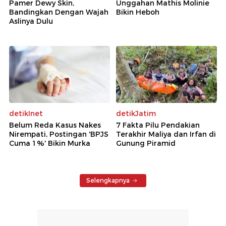
Pamer Dewy Skin,
Unggahan Mathis Molinie
Bandingkan Dengan Wajah
Bikin Heboh
Aslinya Dulu
detikInet
detikJatim
Belum Reda Kasus Nakes
7 Fakta Pilu Pendakian
Nirempati, Postingan 'BPJS
Terakhir Maliya dan Irfan di
Cuma 1%' Bikin Murka
Gunung Piramid
Selengkapnya