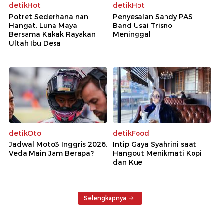
detikHot
detikHot
Potret Sederhana nan
Penyesalan Sandy PAS
Hangat, Luna Maya
Band Usai Trisno
Bersama Kakak Rayakan
Meninggal
Ultah Ibu Desa
detikOto
detikFood
Jadwal Moto3 Inggris 2026,
Intip Gaya Syahrini saat
Veda Main Jam Berapa?
Hangout Menikmati Kopi
dan Kue
Selengkapnya