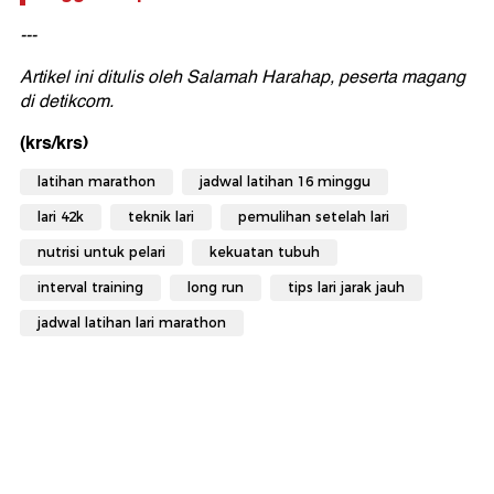
---
Artikel ini ditulis oleh Salamah Harahap, peserta magang
di detikcom.
(krs/krs)
latihan marathon
jadwal latihan 16 minggu
lari 42k
teknik lari
pemulihan setelah lari
nutrisi untuk pelari
kekuatan tubuh
interval training
long run
tips lari jarak jauh
jadwal latihan lari marathon