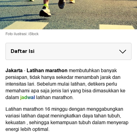
Foto ilustrasi: iStock
Daftar Isi
Jadwal Latihan Marathon 16 Minggu
Senin : Istirahat total
Jakarta
Latihan marathon
-
membutuhkan banyak
Selasa: Interval Training Strength
persiapan, tidak hanya sekedar menambah jarak dan
Rabu: Recovery Run
intensitas lari. Sebelum mulai latihan, detikers perlu
Kamis: Tempo Run atau Fartlek
memahami apa saja jenis lari yang bisa dimasukkan ke
Jumat: Easy Run atau Core Workout
jadwal
dalam
latihan marathon.
Sabtu: Medium Long Run
Minggu: Long Run
Latihan marathon 16 minggu dengan menggabungkan
variasi latihan dapat meningkatkan daya tahan tubuh,
kekuatan , sehingga kemampuan tubuh dalam menyerap
energi lebih optimal.