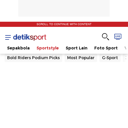
SCROLL TO CONTINUE WITH CONTENT
t
Sepakbola
Sportstyle
Sport Lain
Foto Sport
V
Bold Riders Podium Picks
Most Popular
G-Sport
J