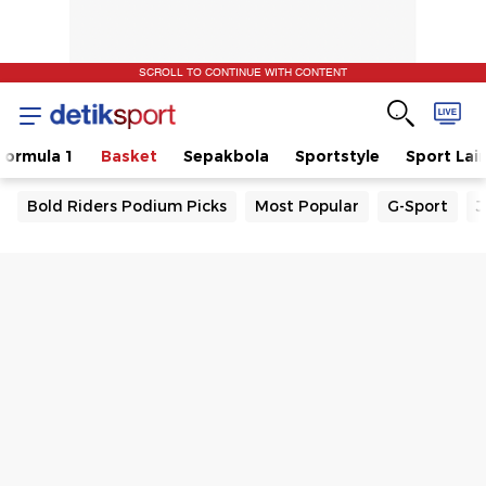
SCROLL TO CONTINUE WITH CONTENT
Formula 1
Basket
Sepakbola
Sportstyle
Sport Lai
Bold Riders Podium Picks
Most Popular
G-Sport
J