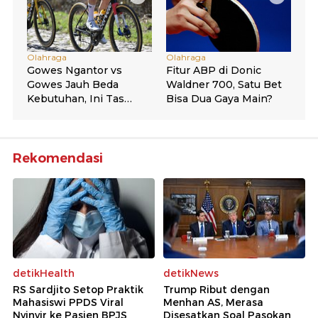
Rekomendasi
detikHealth
detikNews
RS Sardjito Setop Praktik
Trump Ribut dengan
Mahasiswi PPDS Viral
Menhan AS, Merasa
Nyinyir ke Pasien BPJS
Disesatkan Soal Pasokan