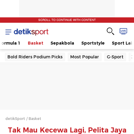
SCROLL TO CONTINUE WITH CONTENT
Formula 1
Basket
Sepakbola
Sportstyle
Sport Lai
Bold Riders Podium Picks
Most Popular
G-Sport
J
detikSport
Basket
Tak Mau Kecewa Lagi, Pelita Jaya