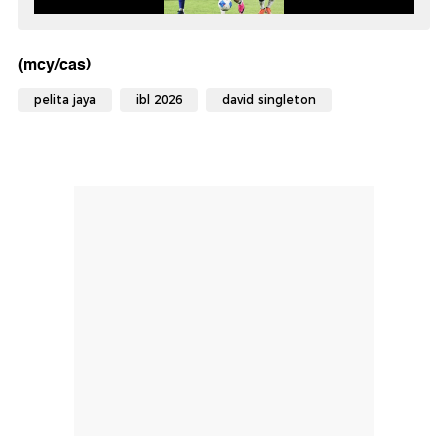
(mcy/cas)
pelita jaya
ibl 2026
david singleton