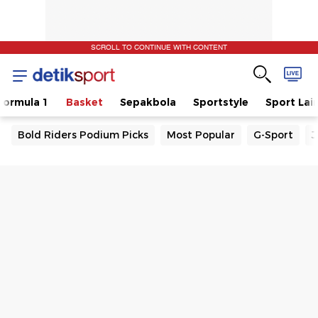
SCROLL TO CONTINUE WITH CONTENT
Formula 1
Basket
Sepakbola
Sportstyle
Sport Lai
Bold Riders Podium Picks
Most Popular
G-Sport
J