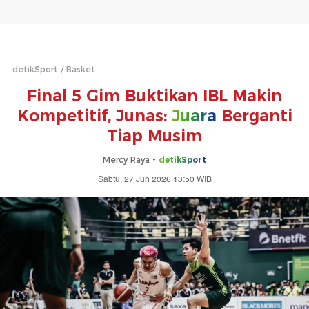
detikSport
Basket
Final 5 Gim Buktikan IBL Makin
Kompetitif, Junas:
Juara
Berganti
Tiap Musim
Mercy Raya -
detikSport
Sabtu, 27 Jun 2026 13:50 WIB