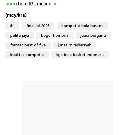
juara
baru IBL musim ini.
(mcy/krs)
ibl
final ibl 2026
kompetisi bola basket
pelita jaya
bogor hornbills
juara berganti
format best of five
junas miradiarsyah
kualitas kompetisi
liga bola basket indonesia