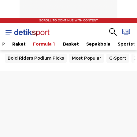
SCROLL TO CONTINUE WITH CONTENT
GP
Raket
Formula 1
Basket
Sepakbola
Sportsty
Bold Riders Podium Picks
Most Popular
G-Sport
J