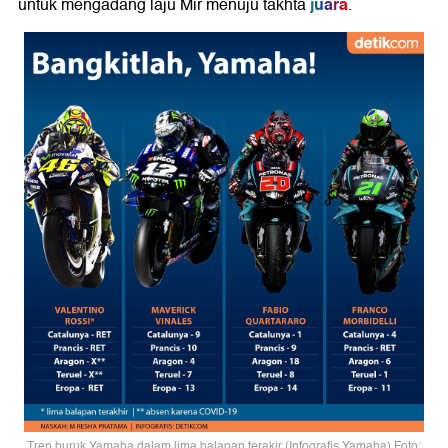
juara
untuk mengadang laju Mir menuju takhta
.
Tren buruk Yamaha dalam lima balapan terakir (Infografis Yamaha) Foto: