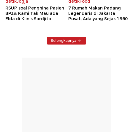
detikJogja
detikFood
RSUP soal Penghina Pasien
7 Rumah Makan Padang
BPJS: Kami Tak Mau ada
Legendaris di Jakarta
Elda di Klinis Sardjito
Pusat, Ada yang Sejak 1960
Selengkapnya