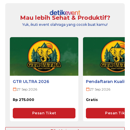
Mau lebih Sehat & Produktif?
Yuk, ikuti event olahraga yang cocok buat kamu!
GTR ULTRA 2026
Pendaftaran Kualifi
ULTRA 2026
27 Sep 2026
27 Sep 2026
Rp 275.000
Gratis
Pesan Tiket
Pesan Tiket