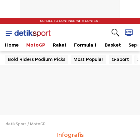
SCROLL TO CONTINUE WITH CONTENT
Home
MotoGP
Raket
Formula 1
Basket
Sepa
Bold Riders Podium Picks
Most Popular
G-Sport
J
detikSport
MotoGP
Infografis