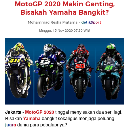
MotoGP 2020 Makin Genting,
Bisakah Yamaha Bangkit?
Mohammad Resha Pratama -
detikSport
Minggu, 15 Nov 2020 07:30 WIB
Jakarta
MotoGP 2020
-
tinggal menyisakan dua seri lagi.
Yamaha
Bisakah
bangkit sekaligus menjaga peluang
juara
dunia para pebalapnya?