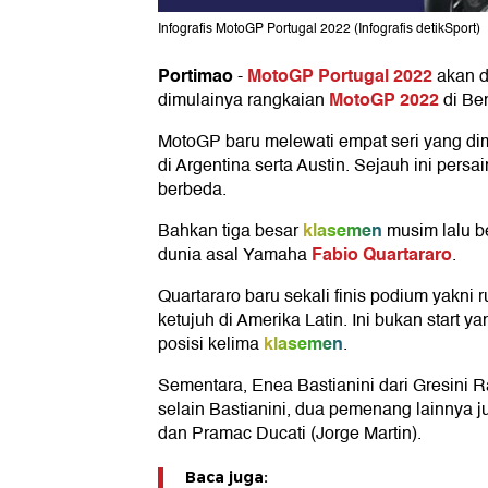
Infografis MotoGP Portugal 2022 (Infografis detikSport)
Portimao
MotoGP Portugal 2022
-
akan di
MotoGP 2022
dimulainya rangkaian
di Ben
MotoGP baru melewati empat seri yang dimu
di Argentina serta Austin. Sejauh ini per
berbeda.
klasemen
Bahkan tiga besar
musim lalu b
Fabio Quartararo
dunia asal Yamaha
.
Quartararo baru sekali finis podium yakni 
ketujuh di Amerika Latin. Ini bukan start y
klasemen
posisi kelima
.
Sementara, Enea Bastianini dari Gresini R
selain Bastianini, dua pemenang lainnya ju
dan Pramac Ducati (Jorge Martin).
Baca juga: