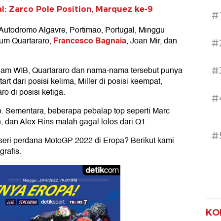
l: Zarco Pole Position, Marquez ke-9
#
i Autodromo Algavre, Portimao, Portugal, Minggu
Francesco Bagnaia
um Quartararo,
, Joan Mir, dan
#
 malam WIB, Quartararo dan nama-nama tersebut punya
#
t dari posisi kelima, Miller di posisi keempat,
o di posisi ketiga.
#
co. Sementara, beberapa pebalap top seperti Marc
 dan Alex Rins malah gagal lolos dari Q1.
#
 seri perdana MotoGP 2022 di Eropa? Berikut kami
grafis.
KO