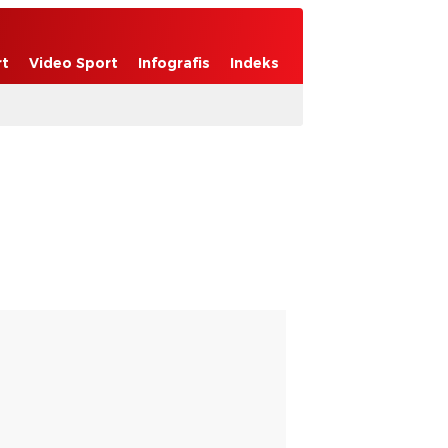
rt
Video Sport
Infografis
Indeks