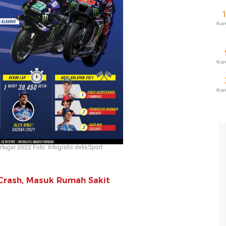
Ko
Ko
Ko
tugal 2022 Foto: Infografis detikSport
Crash, Masuk Rumah Sakit