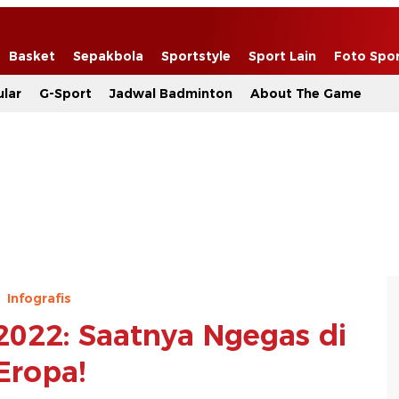
Basket
Sepakbola
Sportstyle
Sport Lain
Foto Spo
lar
G-Sport
Jadwal Badminton
About The Game
Infografis
022: Saatnya Ngegas di
Eropa!