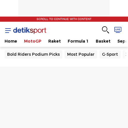
SCROLL TO CONTINUE WITH CONTENT
Home
MotoGP
Raket
Formula 1
Basket
Sepa
Bold Riders Podium Picks
Most Popular
G-Sport
J