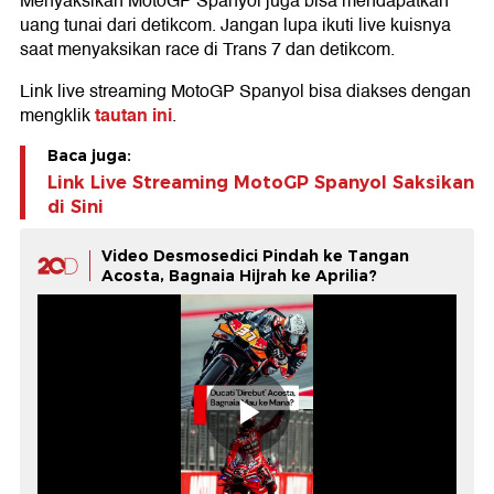
Menyaksikan MotoGP Spanyol juga bisa mendapatkan
uang tunai dari detikcom. Jangan lupa ikuti live kuisnya
saat menyaksikan race di Trans 7 dan detikcom.
Link live streaming MotoGP Spanyol bisa diakses dengan
tautan ini
mengklik
.
Baca juga:
Link Live Streaming MotoGP Spanyol Saksikan
di Sini
Video Desmosedici Pindah ke Tangan
Acosta, Bagnaia Hijrah ke Aprilia?