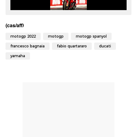
(cas/aff)
motogp 2022
motogp
motogp spanyol
francesco bagnaia
fabio quartararo
ducati
yamaha