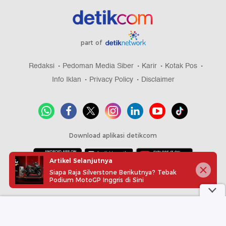
part of
Redaksi
Pedoman Media Siber
Karir
Kotak Pos
Info Iklan
Privacy Policy
Disclaimer
Download aplikasi detikcom
Artikel Selanjutnya
Siapa Raja Silverstone Berikutnya? Tebak
Copyright @ 2026 detikcom, All right reserved
Podium MotoGP Inggris di Sini