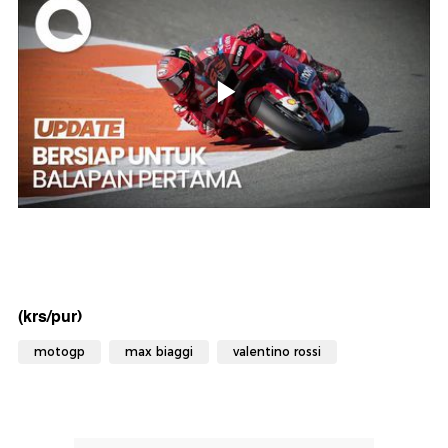
(krs/pur)
motogp
max biaggi
valentino rossi