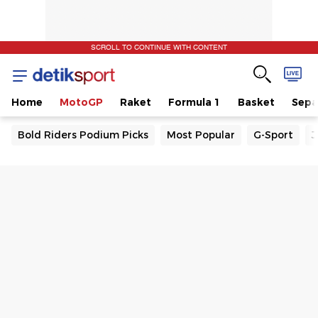
SCROLL TO CONTINUE WITH CONTENT
Home
MotoGP
Raket
Formula 1
Basket
Sepa
Bold Riders Podium Picks
Most Popular
G-Sport
J