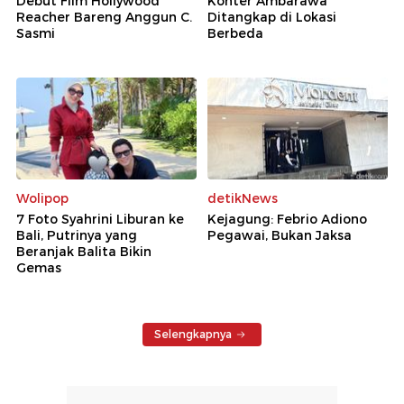
Debut Film Hollywood
Konter Ambarawa
Reacher Bareng Anggun C.
Ditangkap di Lokasi
Sasmi
Berbeda
Wolipop
detikNews
7 Foto Syahrini Liburan ke
Kejagung: Febrio Adiono
Bali, Putrinya yang
Pegawai, Bukan Jaksa
Beranjak Balita Bikin
Gemas
Selengkapnya