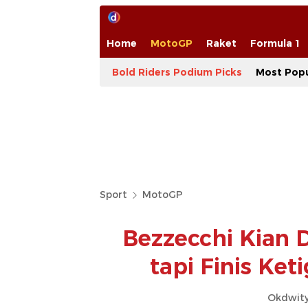
Home
MotoGP
Raket
Formula 1
Bold Riders Podium Picks
Most Popu
Sport
MotoGP
Bezzecchi Kian 
tapi Finis Ke
Okdwity