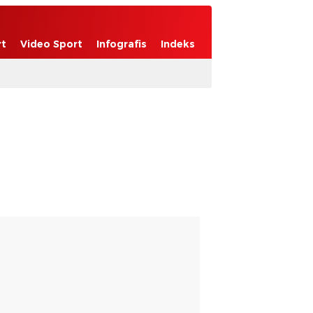
rt
Video Sport
Infografis
Indeks