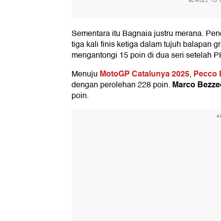
SCROLL TO 
Sementara itu Bagnaia justru merana. Penc
tiga kali finis ketiga dalam tujuh balapan 
mengantongi 15 poin di dua seri setelah P8
MotoGP Catalunya 2025
Pecco 
Menuju
,
Marco Bezze
dengan perolehan 228 poin.
poin.
A