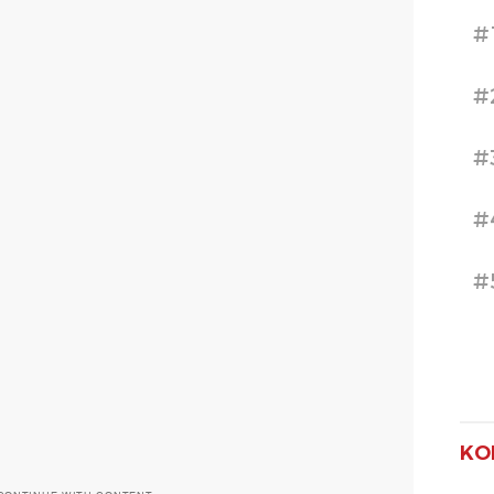
#
#
#
#
#
KO