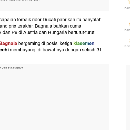
CONTINUE WITH CONTENT
Ko
apaian terbaik rider Ducati pabrikan itu hanyalah
grand prix terakhir. Bagnaia bahkan cuma
Ko
 dan P9 di Austria dan Hungaria berturut-turut.
Bagnaia
klasemen
bergeming di posisi ketiga
Ko
cchi
membayangi di bawahnya dengan selisih 31
DVERTISEMENT