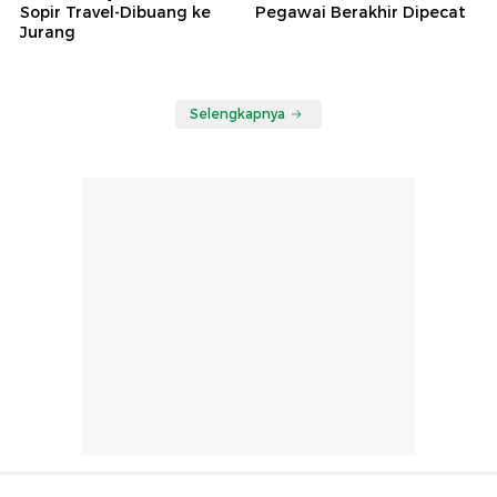
Sopir Travel-Dibuang ke
Pegawai Berakhir Dipecat
Jurang
Selengkapnya