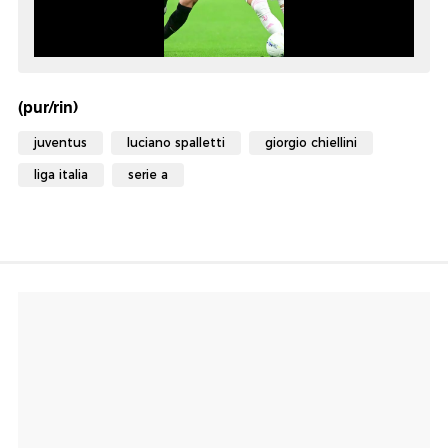
(pur/rin)
juventus
luciano spalletti
giorgio chiellini
liga italia
serie a