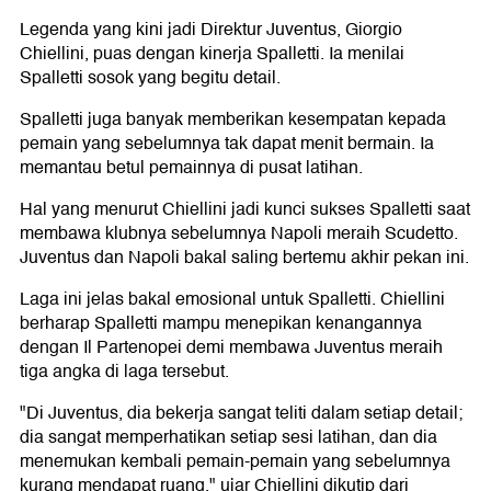
Legenda yang kini jadi Direktur Juventus, Giorgio
Chiellini, puas dengan kinerja Spalletti. Ia menilai
Spalletti sosok yang begitu detail.
Spalletti juga banyak memberikan kesempatan kepada
pemain yang sebelumnya tak dapat menit bermain. Ia
memantau betul pemainnya di pusat latihan.
Hal yang menurut Chiellini jadi kunci sukses Spalletti saat
membawa klubnya sebelumnya Napoli meraih Scudetto.
Juventus dan Napoli bakal saling bertemu akhir pekan ini.
Laga ini jelas bakal emosional untuk Spalletti. Chiellini
berharap Spalletti mampu menepikan kenangannya
dengan Il Partenopei demi membawa Juventus meraih
tiga angka di laga tersebut.
"Di Juventus, dia bekerja sangat teliti dalam setiap detail;
dia sangat memperhatikan setiap sesi latihan, dan dia
menemukan kembali pemain-pemain yang sebelumnya
kurang mendapat ruang," ujar Chiellini dikutip dari