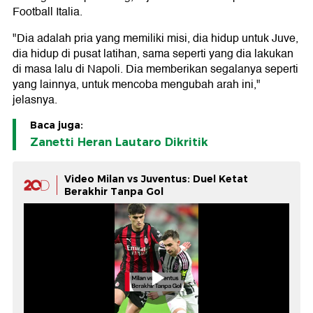
Football Italia.
"Dia adalah pria yang memiliki misi, dia hidup untuk Juve,
dia hidup di pusat latihan, sama seperti yang dia lakukan
di masa lalu di Napoli. Dia memberikan segalanya seperti
yang lainnya, untuk mencoba mengubah arah ini,"
jelasnya.
Baca juga:
Zanetti Heran Lautaro Dikritik
Video Milan vs Juventus: Duel Ketat
Berakhir Tanpa Gol