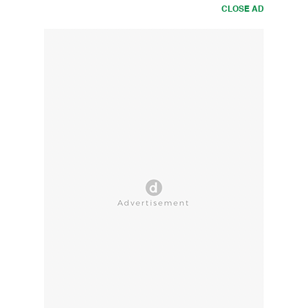
CLOSE AD