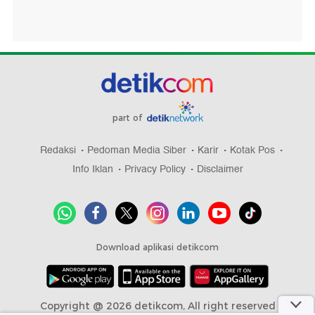
part of
Redaksi
Pedoman Media Siber
Karir
Kotak Pos
Info Iklan
Privacy Policy
Disclaimer
Download aplikasi detikcom
Copyright @ 2026 detikcom, All right reserved