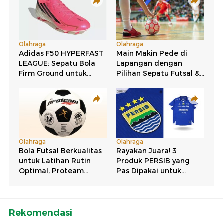
Rekomendasi