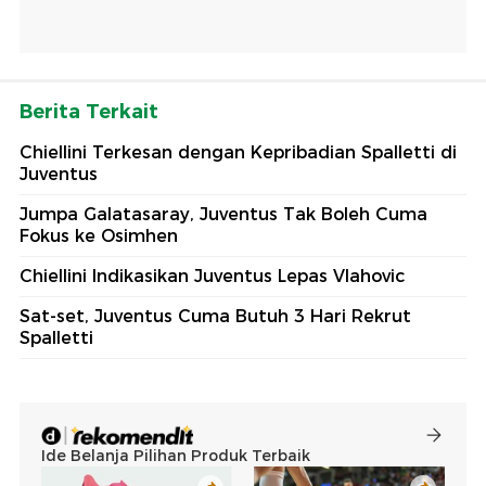
Berita Terkait
Chiellini Terkesan dengan Kepribadian Spalletti di
Juventus
Jumpa Galatasaray, Juventus Tak Boleh Cuma
Fokus ke Osimhen
Chiellini Indikasikan Juventus Lepas Vlahovic
Sat-set, Juventus Cuma Butuh 3 Hari Rekrut
Spalletti