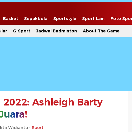
Basket
Sepakbola
Sportstyle
Sport Lain
Foto Spo
lar
G-Sport
Jadwal Badminton
About The Game
 2022: Ashleigh Barty
Juara
!
dita Widianto -
Sport