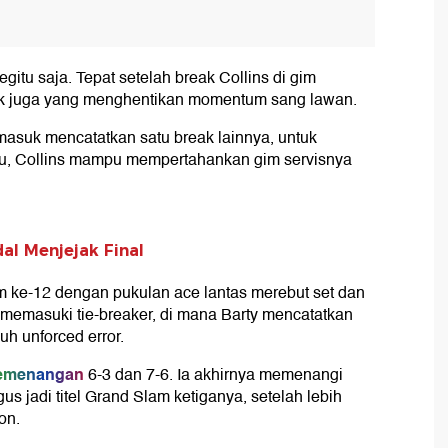
tu saja. Tepat setelah break Collins di gim
k juga yang menghentikan momentum sang lawan.
rmasuk mencatatkan satu break lainnya, untuk
itu, Collins mampu mempertahankan gim servisnya
al Menjejak Final
im ke-12 dengan pukulan ace lantas merebut set dan
memasuki tie-breaker, di mana Barty mencatatkan
uh unforced error.
emenangan
6-3 dan 7-6. Ia akhirnya memenangi
us jadi titel Grand Slam ketiganya, setelah lebih
on.