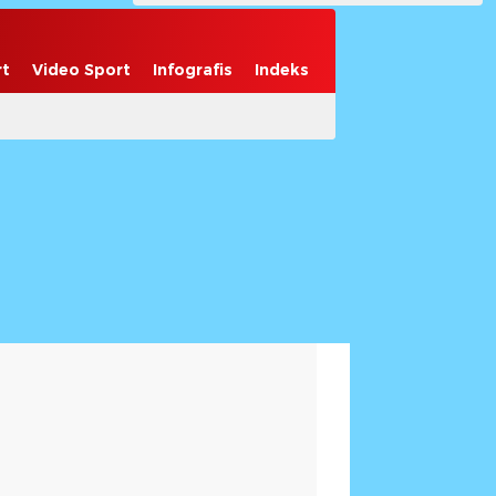
rt
Video Sport
Infografis
Indeks