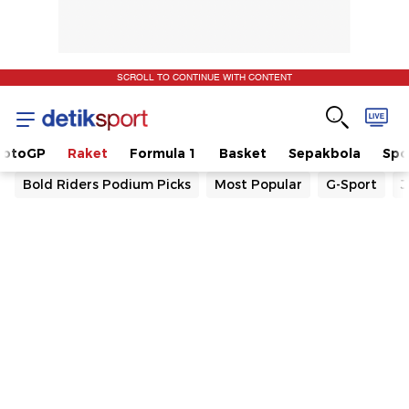
SCROLL TO CONTINUE WITH CONTENT
otoGP
Raket
Formula 1
Basket
Sepakbola
Spo
Bold Riders Podium Picks
Most Popular
G-Sport
J