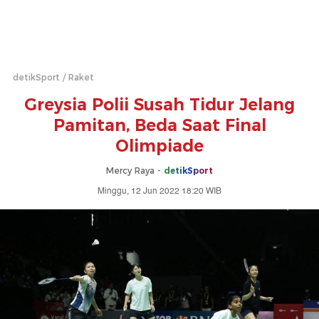
detikSport
Raket
Greysia Polii Susah Tidur Jelang
Pamitan, Beda Saat Final
Olimpiade
Mercy Raya -
detikSport
Minggu, 12 Jun 2022 18:20 WIB