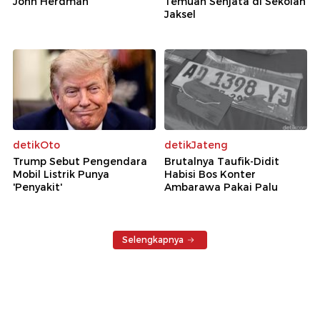
John Herdman
Temuan Senjata di Sekolah
Jaksel
detikOto
detikJateng
Trump Sebut Pengendara
Brutalnya Taufik-Didit
Mobil Listrik Punya
Habisi Bos Konter
'Penyakit'
Ambarawa Pakai Palu
Selengkapnya